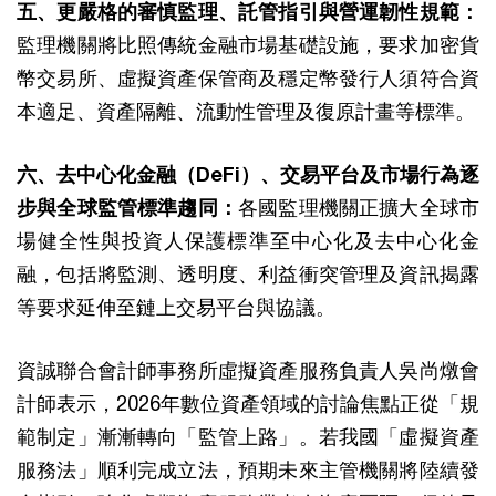
五、更嚴格的審慎監理、託管指引與營運韌性規範：
監理機關將比照傳統金融市場基礎設施，要求加密貨
幣交易所、虛擬資產保管商及穩定幣發行人須符合資
本適足、資產隔離、流動性管理及復原計畫等標準。
六、去中心化金融（DeFi）、交易平台及市場行為逐
步與全球監管標準趨同：
各國監理機關正擴大全球市
場健全性與投資人保護標準至中心化及去中心化金
融，包括將監測、透明度、利益衝突管理及資訊揭露
等要求延伸至鏈上交易平台與協議。
資誠聯合會計師事務所虛擬資產服務負責人吳尚燉會
計師表示，2026年數位資產領域的討論焦點正從「規
範制定」漸漸轉向「監管上路」。若我國「虛擬資產
服務法」順利完成立法，預期未來主管機關將陸續發