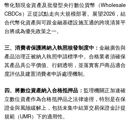
幣化類現金資產及批發型央行數位貨幣（Wholesale
CBDCs）正從試點走向大規模部署。展望2026，結
合代幣化資產與可跟金融基礎設施互通的跨境清算平
台將成為優先政策之一。
三、消費者保護將納入執照核發制度中：
金融廣告與
產品治理正被納入執照申請標準中。合格業者須確保
其產品具公平價值、行銷透明，並落實客戶商品適合
度評估及建置消費者申訴處理機制。
四、將數位資產納入合格抵押品：
監理機關正加速確
立數位資產作為合格抵押品之法律途徑，特別是在保
證金與風險緩解上，包括未集中結算交易保證金計提
規範（UMR）下的適用性。