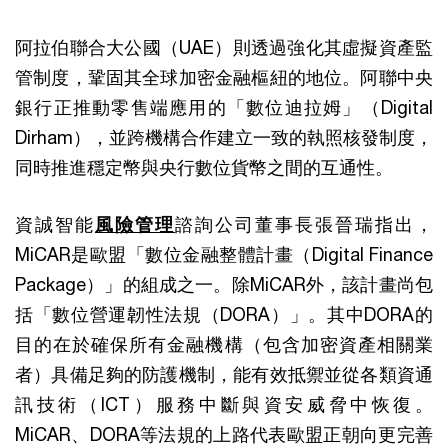
阿拉伯聯合大公國（UAE）則透過強化其虛擬資產監
管制度，鞏固其全球加密金融樞紐的地位。阿聯中央
銀行正推動零售端應用的「數位迪拉姆」（Digital
Dirham），並跨機構合作建立一致的執照核發制度，
同時推進穩定幣與央行數位貨幣之間的互通性。
資誠智能
風險管理
諮詢公司董事長張晉瑞指出，
MiCAR是歐盟「數位金融整體計畫（Digital Finance
Package）」的組成之一。除MiCAR外，該計畫尚包
括「數位營運韌性法規（DORA）」。其中DORA的
目的在於確保所有金融機構（包含加密資產相關業
者）具備足夠的防護機制，能有效抵禦並從各類資通
訊技術（ICT）服務中斷與資安威脅中恢復。
MiCAR、DORA等法規的上路代表歐盟正朝向更完善