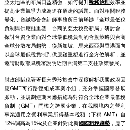
亞太地區的布局日益精微，如何提升
稅務治理
效率並
提高企業競爭力成為迫在眉睫的議題。面對相關稅務
變化，資誠聯合會計師事務所日前舉辦「全球最低稅
負制與供應鏈重塑：台商的亞太稅務新局」研討會，
探討台資企業面對全球最低稅負制的合規策略與台商
全球分散布局趨勢，從新加坡、馬來西亞與香港面向
以全球最低稅負制到供應鏈重塑進行全方位解析，並
邀請財政部賦稅署說明近期台灣第二支柱政策發展。
財政部賦稅署署長宋秀玲於會中深度解析我國政府因
應GMT可行路徑組成專案小組，充分掌握國際發展
脈動，並規劃短期因應措施為對符合全球企業最低稅
負制（GMT）門檻之跨國企業，在我國境內之營利
事業適用之營利事業所得基本稅額（下稱 AMT）自
12%調高為15%;及企業針對此新
國際租稅趨勢
，應了