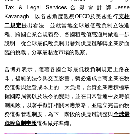
Tax & Legal Services合夥會計師Jesse
Kavanagh，以各國角度觀察OECD及美國推行
支柱
二規定
提出看法，並就當地全球最低稅負制立法進
程、跨國企業合規義務、各國租稅優惠適用做進一步
說明，從全球最低稅負制出發到供應鏈移轉企業所面
臨的挑戰，分享最貼近市場的觀察。
曾博昇表示，隨著各國全球最低稅負制規定上路在
即，複雜的法令與交互影響，勢必造成台商企業在稅
務遵循與經營成本上的一大負擔，台資企業應積極掌
握國際局勢以及法令的變動，並在日常營運中及時偵
測風險，以著手擬訂相關因應策略，並建立完善的稅
務遵循管理制度，為下一階段的供應鏈調整與
全球最
低稅負制申報
遵循做好準備。