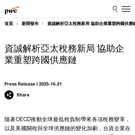
Skip
Skip
to
to
content
footer
首頁
新聞發布
資誠解析亞太稅務新局 協助企業重塑跨國供應
資誠解析亞太稅務新局 協助企
業重塑跨國供應鏈
Press Release
2025-10-21
Share
隨著OECD推動全球最低稅負制帶來各項稅務變革，
以及美國關稅與全球供應鏈的變化加劇，台資企業在