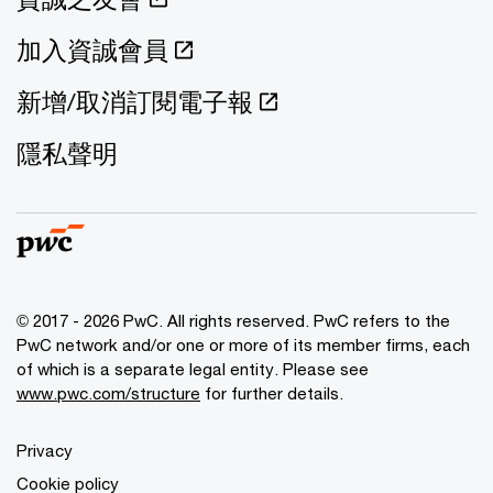
加入資誠會員
新增/取消訂閱電子報
隱私聲明
© 2017 - 2026 PwC. All rights reserved. PwC refers to the
PwC network and/or one or more of its member firms, each
of which is a separate legal entity. Please see
www.pwc.com/structure
for further details.
Privacy
Cookie policy