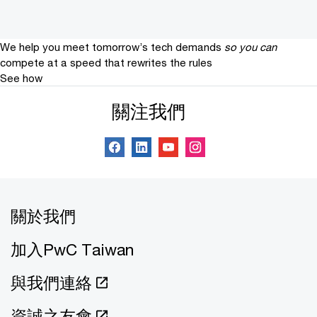
We help you meet tomorrow’s tech demands
so you can
compete at a speed that rewrites the rules
See how
關注我們
關於我們
加入PwC Taiwan
與我們連絡
資誠之友會