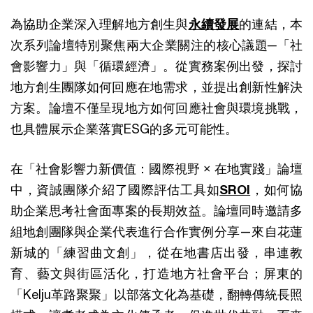
為協助企業深入理解地方創生與
永續發展
的連結，本
次系列論壇特別聚焦兩大企業關注的核心議題─「社
會影響力」與「循環經濟」。從實務案例出發，探討
地方創生團隊如何回應在地需求，並提出創新性解決
方案。論壇不僅呈現地方如何回應社會與環境挑戰，
也具體展示企業落實ESG的多元可能性。
在「社會影響力新價值：國際視野 × 在地實踐」論壇
中，資誠團隊介紹了國際評估工具如
SROI
，如何協
助企業思考社會面專案的長期效益。論壇同時邀請多
組地創團隊與企業代表進行合作實例分享—來自花蓮
新城的「練習曲文創」，從在地書店出發，串連教
育、藝文與街區活化，打造地方社會平台；屏東的
「Kelju革路聚聚」以部落文化為基礎，翻轉傳統長照