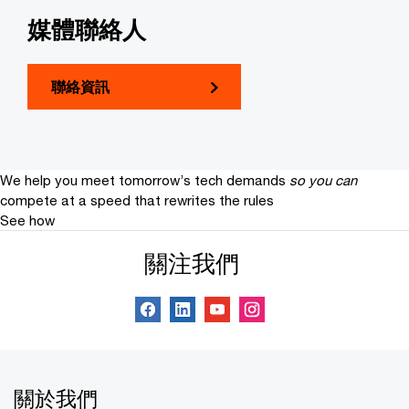
媒體聯絡人
聯絡資訊
We help you meet tomorrow’s tech demands
so you can
compete at a speed that rewrites the rules
See how
關注我們
關於我們