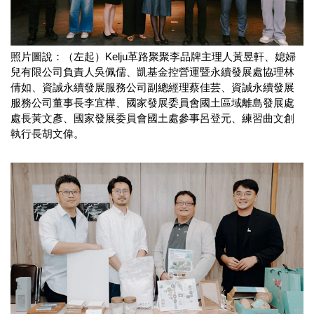
照片圖說：（左起）Kelju革路聚聚李品牌主理人黃昱軒、媳婦
兒有限公司負責人吳佩儒、凱基金控營運暨永續發展處協理林
倩如、資誠永續發展服務公司副總經理蔡佳芸、資誠永續發展
服務公司董事長李宜樺、國家發展委員會國土區域離島發展處
處長黃文彥、國家發展委員會國土處參事呂登元、練習曲文創
執行長胡文偉。