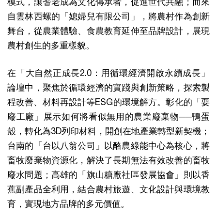
模式，讓耆老成為文化傳承者，促進世代共融；而來
自雲林西螺的「媳婦兒有限公司」，將農村作為創新
舞台，從農業體驗、食農教育延伸至品牌設計，展現
農村創生的多重樣貌。
在「大自然正成長2.0：用循環經濟開啟永續成長」
論壇中，聚焦於循環經濟的實踐與創新策略，探索製
程改善、材料再設計等ESG的環境解方。彰化的「耍
廢工廠」展示如何將看似無用的農業廢棄物──鴨蛋
殼，轉化為3D列印材料，開創在地產業轉型新契機；
台南的「台以八翁公司」以酪農綠能中心為核心，將
畜牧廢棄物資源化，解決了長期無法有效改善的畜牧
廢水問題；高雄的「旗山糖廠社區發展協會」則以香
蕉副產品全利用，結合農村旅遊、文化設計與環境教
育，實現地方品牌的多元價值。