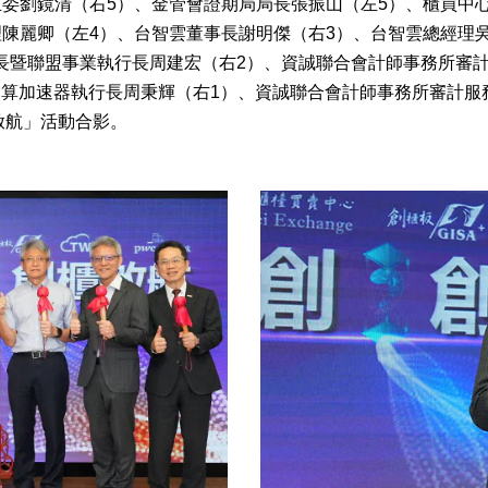
主委劉鏡清（右5）、金管會證期局局長張振山（左5）、櫃買中
理陳麗卿（左4）、台智雲董事長謝明傑（右3）、台智雲總經理
長暨聯盟事業執行長周建宏（右2）、資誠聯合會計師事務所審
I超算加速器執行長周秉輝（右1）、資誠聯合會計師事務所審計服
櫃啟航」活動合影。