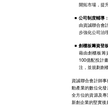
開拓市場，提
公司制度輔導
由資誠聯合會
步強化公司治
創櫃板籌資登
藉由創櫃板籌資
100億配投
注，並規劃創
資誠聯合會計師事
動產業的數位化發
全方位的資源及專
新創企業的堅實後