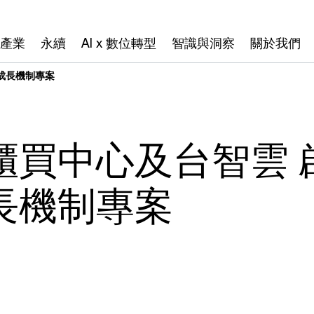
產業
永續
AI x 數位轉型
智識與洞察
關於我們
成長機制專案
買中心及台智雲 啟
長機制專案