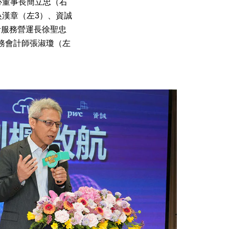
心董事長簡立忠（右
吳漢章（左3）、資誠
計服務營運長徐聖忠
務會計師張淑瓊（左