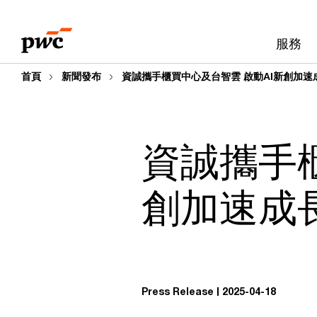
Skip
Skip
to
to
服務
content
footer
首頁
新聞發布
資誠攜手櫃買中心及台智雲 啟動AI新創加速
資誠攜手櫃
創加速成
Press Release
2025-04-18