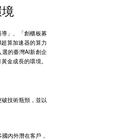
環境
輔導」、「創櫃板募
I超算加速器的算力
選的臺灣AI新創企
司黃金成長的環境。
突破技術瓶頸，並以
。
多國內外潛在客戶，