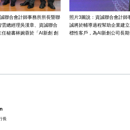
資誠聯合會計師事務所所長暨聯
照片3圖說：資誠聯合會計師
智雲總經理吳漢章、資誠聯合
誠將於輔導過程幫助企業建立
任秘書林婉蓉於「AI新創 創
標性客戶，為AI新創公司長
n
行長