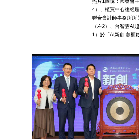
照片1圖說：國發會
4）、櫃買中心總經
聯合會計師事務所所
（左2）、台智雲A
1）於「AI新創 創