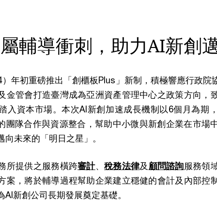
屬輔導衝刺，助力AI新創
4）年初重磅推出「創櫃板Plus」新制，積極響應行政
及金管會打造臺灣成為亞洲資產管理中心之政策方向，
踏入資本市場。本次AI新創加速成長機制以6個月為期
盟」的團隊合作與資源整合，幫助中小微與新創企業在市場
邁向未來的「明日之星」。
務所提供之服務橫跨
審計
、
稅務法律
及
顧問諮詢
服務領
方案，將於輔導過程幫助企業建立穩健的會計及內部控
為AI新創公司長期發展奠定基礎。