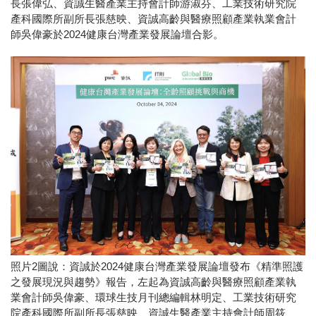
長張偉弘、資誠生醫產業主持會計師游淑芬、工業技術研究院
產科國際所副所長張慈映、資誠高齡與醫療照顧產業執業會計
師吳偉豪於2024健康台灣產業發展論壇合影。
照片2圖說：資誠於2024健康台灣產業發展論壇發布《精準照護
之發展現況與趨勢》報告，左起為資誠高齡與醫療照顧產業執
業會計師吳偉豪、環球生技月刊總編輯林明定、工業技術研究
院產科國際所副所長張慈映、資誠生醫產業主持會計師周筱