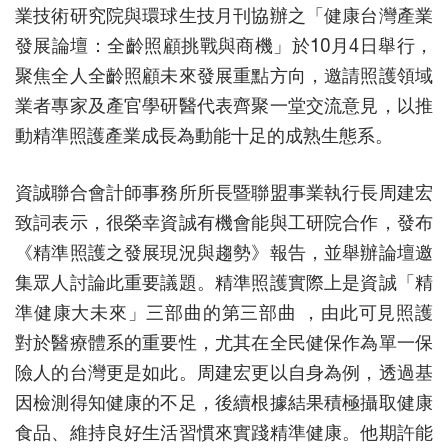
業技術研究院與環球生技月刊協辦之「健康台灣產業
發展論壇：全齡照顧挑戰與商機」於10月4日舉行，
聚焦全人全齡照顧未來發展重點方向，邀請照護領域
業者專家及產官學研醫代表齊聚一堂交流意見，以推
動精準照護產業成長為動能十足的成熟生態系。
資誠聯合會計師事務所所長暨聯盟事業執行長周建宏
致詞表示，很榮幸資誠有機會能與工研院合作，發布
《精準照護之發展現況與趨勢》報告，並舉辦論壇邀
集眾人討論此重要議題。精準照護實際上是資誠「精
準健康大未來」三部曲的第三部曲 ，由此可見照護
對於醫療體系的重要性，尤其在全民健保作為單一保
險人的台灣更是如此。周建宏更以自身為例，透過基
因檢測得知健康的不足，後續根據結果積極攝取健康
食品、維持良好生活習慣來實踐精準健康。他期許能