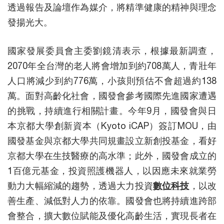
透過報告及論壇作為媒介，將精準健康的精神與理念
發揚光大。
國家發展委員會主委劉鏡清表示，根據最新調查，
2070年全台灣的老人將會增加到約708萬人，青壯年
人口將減少到約776萬，小孩則預估不會超過約138
萬。面對高齡化社會，國發會參考國際先進國家遭遇
的挑戰，持續進行相關計畫。今年9月，國發會與日
本京都大學創新資本（Kyoto iCAP）簽訂MOU，由
國發基金與京都大學共同規畫設立新創投基金，看好
京都大學在生技醫療的高水準；此外，國發會成立的
1百億元基金，投資照護機器人，以因應未來就業勞
動力大幅縮減的趨勢，透過大力投資
數位科技
，以改
善生產、減低對人力的依靠。國發會也將持續進跨部
會整合，擴大數位賦能及優化高齡生活，實現長者在