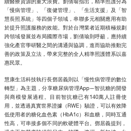
續醫療資源的重大浪費。劉倩瑜指出，精準照護分為
「慢病管理」、「復健管理」、「生活支援」及「智
慧長照系統」等四個子領域，串聯多元相關應用有助
於提升照護服務的效能。對於台灣業者近期積極規劃
跨領域發展並布局國際市場，劉倩瑜則呼籲，應持續
強化產官學研醫之間的溝通與協調，進而協助推動完
善的政策及立法，帶來完整的全人精準照護體系以嘉
惠民眾。
慧康生活科技執行長鄧居義則以「慢性病管理的數位
轉型」為主題，分享糖尿病管理App—智抗糖的開發
與商模發展過程。目前智抗糖已有140萬人註冊使
用，並透過真實世界證據（RWE）驗證，可以有效降
低使用者的糖化血色素（HbA1c）和血糖，同時互通
性高，可串接多個不同的軟硬體平台。鄧居義提到，