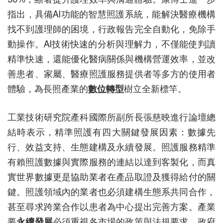
指出，具備AI功能的智慧照護系統，能解決醫療機構
找不到護理師的困境，行政報告完全自動化，免除手
動操作。AI技術快速的分析與理解力，不僅能使判讀
精準快速，還能優化醫病關係與機構營運效率，並改
善患者、家屬、醫療照護服務提供者等多方的使用者
體驗，為長照產業的
數位轉型
樹立全新標竿。
工業技術研究院產科國際所副所長張慈映進行論壇總
結時表示，精準照護有四大關鍵發展因素：數據先
行、效益支持、生態建構及永續發展。照護服務精準
有賴照護數據與實際服務的連結以達到客製化，而真
實世界數據更是協助業者在產品取證及獲得給付的關
鍵。照護領域內的業者也必須建構生態系共同合作，
甚至尋求跨業合作以患者為中心提出完善方案。產業
要
永續發展
必須重視各市場的政策與法規要求，政府