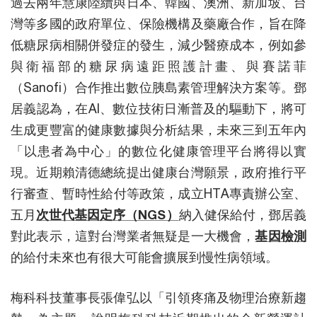
過去兩年慧康陸續與日本、韓國、澳洲、新加坡、台
灣等多國的政府單位、保險機構及藥廠合作，旨在降
低糖尿病相關併發症的發生，減少醫療成本，例如參
與衛福部的糖尿病遠距照護計畫、與賽諾菲
（Sanofi）合作推出數位胰島素管理解決方案等。鄧
居義認為，在AI、數位技術日漸普及的驅動下，將可
生成更豐富的健康數據與分析結果，未來三到五年內
「以患者為中心」的數位化健康管理平台將得以實
現。近期賴清德總統提出健康台灣願景，政府推行平
行審查、暫時性給付等政策，成立HTA專責辦公室、
五月
次世代基因定序（NGS）
納入健保給付，鄧居義
對此表示，這對台灣業者無疑是一大機會，
基因檢測
的給付未來也有很大可能會擴展到慢性病領域。
梅科科技董事長張偉弘以「引領疼痛及物理治療新趨