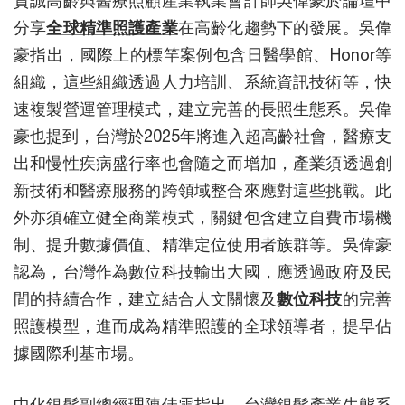
資誠高齡與醫療照顧產業執業會計師吳偉豪於論壇中
分享
全球精準照護產業
在高齡化趨勢下的發展。吳偉
豪指出，國際上的標竿案例包含日醫學館、Honor等
組織，這些組織透過人力培訓、系統資訊技術等，快
速複製營運管理模式，建立完善的長照生態系。吳偉
豪也提到，台灣於2025年將進入超高齡社會，醫療支
出和慢性疾病盛行率也會隨之而增加，產業須透過創
新技術和醫療服務的跨領域整合來應對這些挑戰。此
外亦須確立健全商業模式，關鍵包含建立自費市場機
制、提升數據價值、精準定位使用者族群等。吳偉豪
認為，台灣作為數位科技輸出大國，應透過政府及民
間的持續合作，建立結合人文關懷及
數位科技
的完善
照護模型，進而成為精準照護的全球領導者，提早佔
據國際利基市場。
中化銀髮副總經理陳佳雯指出，台灣銀髮產業生態系