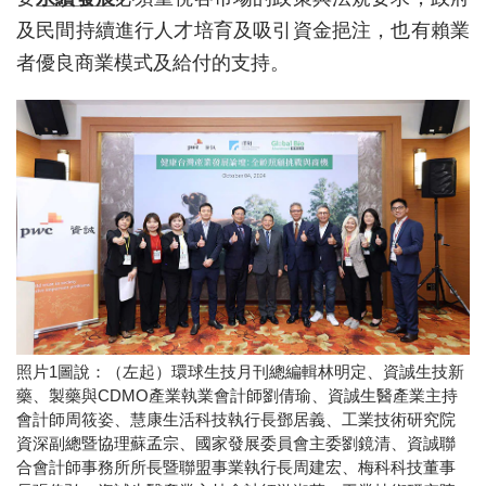
及民間持續進行人才培育及吸引資金挹注，也有賴業
者優良商業模式及給付的支持。
照片1圖說：（左起）環球生技月刊總編輯林明定、資誠生技新
藥、製藥與CDMO產業執業會計師劉倩瑜、資誠生醫產業主持
會計師周筱姿、慧康生活科技執行長鄧居義、工業技術研究院
資深副總暨協理蘇孟宗、國家發展委員會主委劉鏡清、資誠聯
合會計師事務所所長暨聯盟事業執行長周建宏、梅科科技董事