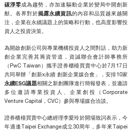
碳淨零
成為趨勢，亦加速驅動企業於變局中開創新
猷。各界對於
揭露永續資訊
的內容和品質越來越關
注，企業在永續議題上的策略和行動，也高度影響投
資人之投資決策。
為開啟創新公司與專業機構投資人之間對話，助力新
創企業完善其籌資管道，資誠聯合會計師事務所
（PwC Taiwan）攜手證券櫃檯買賣中心於7月17日
共同舉辦「創新x永續 創新企業媒合會」，安排10家
永續ESG議題
相關之新創團隊進行簡報發表，並邀請
多位邀請專業投資人、企業創投（Corporate
Venture Capital，CVC）參與專場媒合洽談。
證券櫃檯買賣中心總經理李愛玲於開場致詞表示，今
年適逢Taipei Exchange成立30周年，多年來Taipei