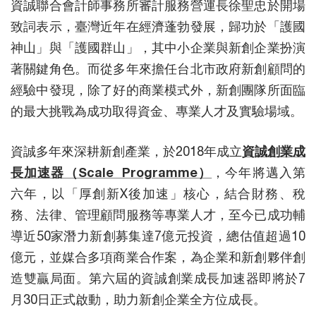
資誠聯合會計師事務所審計服務營運長徐聖忠於開場
致詞表示，臺灣近年在經濟蓬勃發展，歸功於「護國
神山」與「護國群山」，其中小企業與新創企業扮演
著關鍵角色。而從多年來擔任台北市政府新創顧問的
經驗中發現，除了好的商業模式外，新創團隊所面臨
的最大挑戰為成功取得資金、專業人才及實驗場域。
資誠多年來深耕新創產業，於2018年成立
資誠創業成
長加速器（Scale Programme）
，今年將邁入第
六年，以「厚創新X後加速」核心，結合財務、稅
務、法律、管理顧問服務等專業人才，至今已成功輔
導近50家潛力新創募集達7億元投資，總估值超過10
億元，並媒合多項商業合作案，為企業和新創夥伴創
造雙贏局面。第六屆的資誠創業成長加速器即將於7
月30日正式啟動，助力新創企業全方位成長。