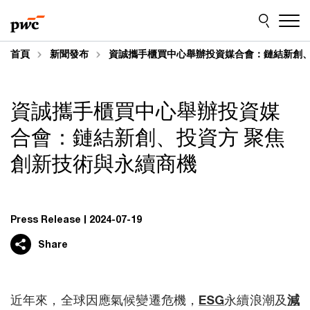
Skip
Skip
to
to
content
footer
首頁
新聞發布
資誠攜手櫃買中心舉辦投資媒合會：鏈結新創、
資誠攜手櫃買中心舉辦投資媒
合會：鏈結新創、投資方 聚焦
創新技術與永續商機
Press Release
2024-07-19
Share
近年來，全球因應氣候變遷危機，
ESG
永續浪潮及
減