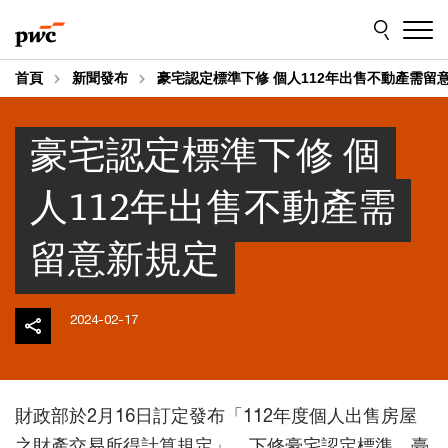
Skip
Skip
to
to
content
footer
首頁
新聞發布
豪宅認定標準下修 個人112年出售不動產需留
豪宅認定標準下修 個
人112年出售不動產需
留意新規定
2024-02-17
財政部於2月16日訂定發布「112年度個人出售房屋
之財產交易所得計算規定」，下修豪宅認定標準，臺