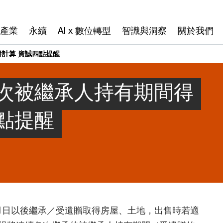
產業
永續
AI x 數位轉型
智識與洞察
關於我們
計算 資誠四點提醒
次被繼承人持有期間得
點提醒
1月1日以後繼承／受遺贈取得房屋、土地，出售時若適