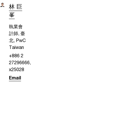
林 巨
峯
執業會
計師, 臺
北, PwC
Taiwan
+886 2
27296666,
x25028
Email