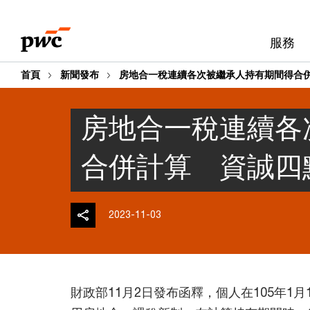
Skip
Skip
to
to
服務
content
footer
首頁
新聞發布
房地合一稅連續各次被繼承人持有期間得合併
房地合一稅連續各
合併計算 資誠四
2023-11-03
財政部11月2日發布函釋，個人在105年