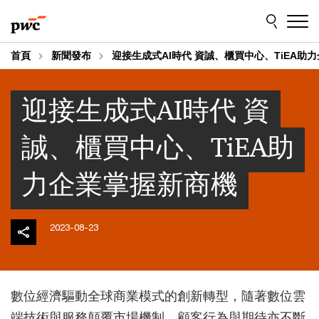
Skip
Skip
to
to
content
footer
首頁
新聞發布
迎接生成式AI時代 資誠、櫃買中心、TiEA助
迎接生成式AI時代 資
誠、櫃買中心、TiEA助
力企業掌握新商機
2023-08-23
數位經濟驅動全球商業模式的創新轉型，隨著數位雲
端技術與服務顛覆市場機制，顧客行為與期待亦不斷