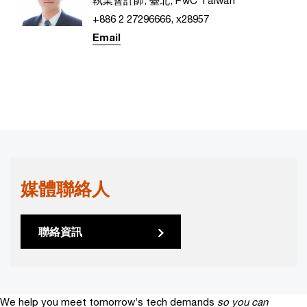
+886 2 27296666, x28957
Email
媒體聯絡人
聯絡資訊
We help you meet tomorrow’s tech demands
so you can