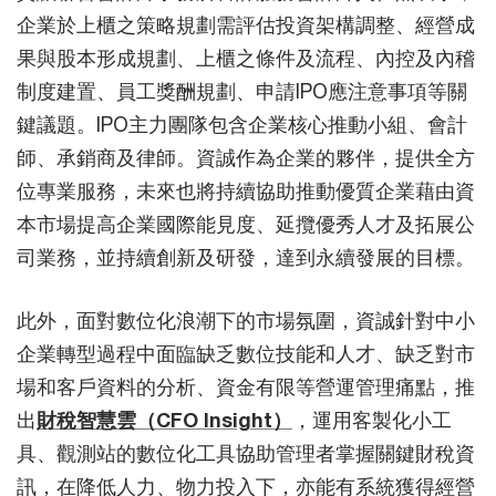
企業於上櫃之策略規劃需評估投資架構調整、經營成
果與股本形成規劃、上櫃之條件及流程、內控及內稽
制度建置、員工獎酬規劃、申請IPO應注意事項等關
鍵議題。IPO主力團隊包含企業核心推動小組、會計
師、承銷商及律師。資誠作為企業的夥伴，提供全方
位專業服務，未來也將持續協助推動優質企業藉由資
本市場提高企業國際能見度、延攬優秀人才及拓展公
司業務，並持續創新及研發，達到永續發展的目標。
此外，面對數位化浪潮下的市場氛圍，資誠針對中小
企業轉型過程中面臨缺乏數位技能和人才、缺乏對市
場和客戶資料的分析、資金有限等營運管理痛點，推
出
財稅智慧雲（CFO Insight）
，運用客製化小工
具、觀測站的數位化工具協助管理者掌握關鍵財稅資
訊，在降低人力、物力投入下，亦能有系統獲得經營