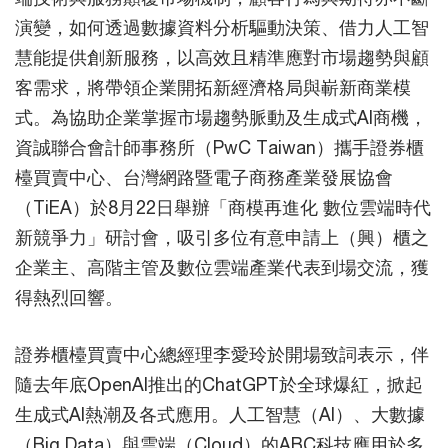
演變，如何透過數據資料分析驅動決策、借力人工智
慧能提供創新服務，以高效且精準應對市場趨勢與顧
客需求，將帶領企業開拓新經濟格局與嶄新商業模
式。為協助企業掌握市場趨勢脈動及生成式AI商機，
資誠聯合會計師事務所（PwC Taiwan）攜手證券櫃
檯買賣中心、台灣網路暨電子商務產業發展協會
（TiEA）於8月22日舉辦「商模再進化 數位雲端時代
新競爭力」研討會，吸引多位有意申請上（興）櫃之
企業主、高階主管及數位雲端產業代表到場交流，獲
得熱烈回響。
證券櫃檯買賣中心總經理李愛玲於開場致詞表示，伴
隨去年底OpenAI推出的ChatGPT於全球爆紅，掀起
生成式AI熱潮及各式應用。人工智慧（AI）、大數據
（Big Data）與雲端（Cloud）的ABC科技應用於多