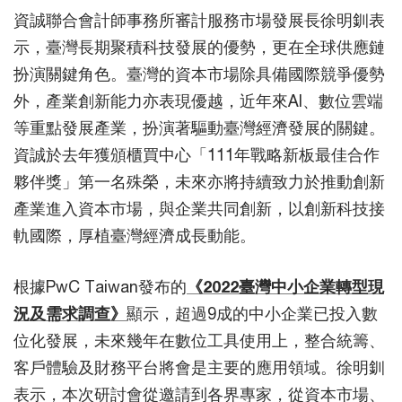
資誠聯合會計師事務所審計服務市場發展長徐明釧表
示，臺灣長期聚積科技發展的優勢，更在全球供應鏈
扮演關鍵角色。臺灣的資本市場除具備國際競爭優勢
外，產業創新能力亦表現優越，近年來AI、數位雲端
等重點發展產業，扮演著驅動臺灣經濟發展的關鍵。
資誠於去年獲頒櫃買中心「111年戰略新板最佳合作
夥伴獎」第一名殊榮，未來亦將持續致力於推動創新
產業進入資本市場，與企業共同創新，以創新科技接
軌國際，厚植臺灣經濟成長動能。
根據PwC Taiwan發布的
《2022臺灣中小企業轉型現
況及需求調查》
顯示，超過9成的中小企業已投入數
位化發展，未來幾年在數位工具使用上，整合統籌、
客戶體驗及財務平台將會是主要的應用領域。徐明釧
表示，本次研討會從邀請到各界專家，從資本市場、