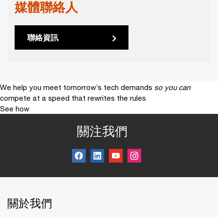
媒體聯絡人
聯絡資訊
We help you meet tomorrow’s tech demands
so you can
compete at a speed that rewrites the rules
See how
關注我們
關於我們