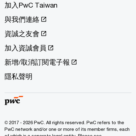
加入PwC Taiwan
與我們連絡
資誠之友會
加入資誠會員
新增/取消訂閱電子報
隱私聲明
© 2017 - 2026 PwC. All rights reserved. PwC refers to the
PwC network and/or one or more of its member firms, each
of which is a separate legal entity. Please see