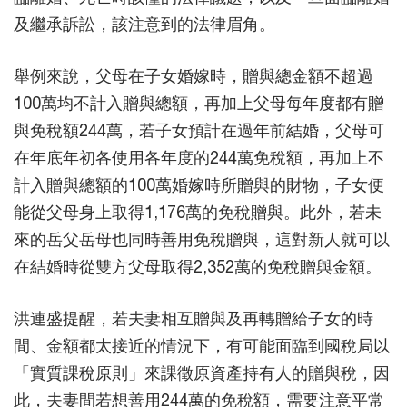
及繼承訴訟，該注意到的法律眉角。
舉例來說，父母在子女婚嫁時，贈與總金額不超過
100萬均不計入贈與總額，再加上父母每年度都有贈
與免稅額244萬，若子女預計在過年前結婚，父母可
在年底年初各使用各年度的244萬免稅額，再加上不
計入贈與總額的100萬婚嫁時所贈與的財物，子女便
能從父母身上取得1,176萬的免稅贈與。此外，若未
來的岳父岳母也同時善用免稅贈與，這對新人就可以
在結婚時從雙方父母取得2,352萬的免稅贈與金額。
洪連盛提醒，若夫妻相互贈與及再轉贈給子女的時
間、金額都太接近的情況下，有可能面臨到國稅局以
「實質課稅原則」來課徵原資產持有人的贈與稅，因
此，夫妻間若想善用244萬的免稅額，需要注意平常