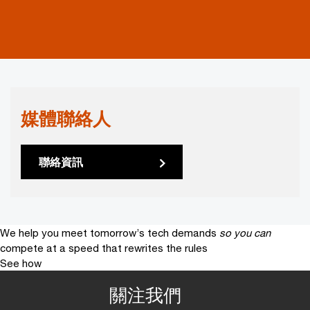
媒體聯絡人
聯絡資訊
We help you meet tomorrow’s tech demands
so you can
compete at a speed that rewrites the rules
See how
關注我們