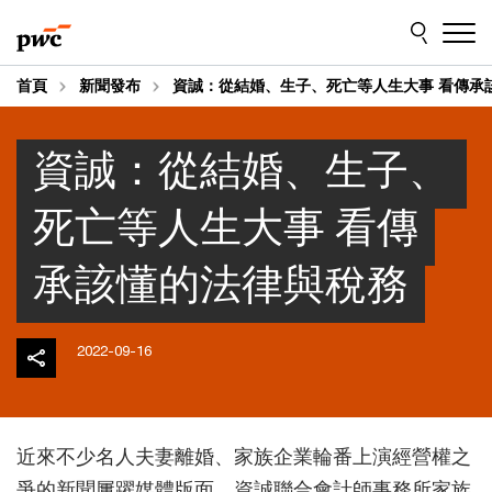
Skip
Skip
to
to
content
footer
首頁
新聞發布
資誠：從結婚、生子、死亡等人生大事 看傳承
資誠：從結婚、生子、
死亡等人生大事 看傳
承該懂的法律與稅務
2022-09-16
近來不少名人夫妻離婚、家族企業輪番上演經營權之
爭的新聞屢躍媒體版面，資誠聯合會計師事務所家族