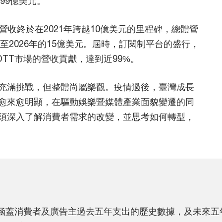
.99億美元。
營收終於在2021年跨越10億美元的里程碑，總體營
至2026年的15億美元。屆時，訂閱制平台的盛行，
OTT市場的營收貢獻，達到近99%。
充滿挑戰，但整體尚屬樂觀。疫情過後，臺灣成長
愈來愈明顯，在驅動娛樂暨媒體產業面貌變遷的同
須深入了解消費者需求的改變，並思考如何轉型，
報告》涵蓋消費者及廣告主過去五年支出的歷史數據，及未來