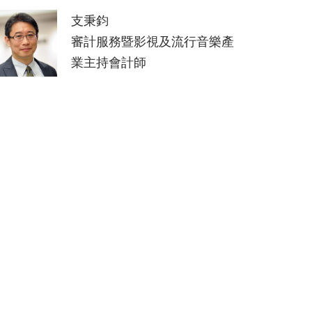
支秉鈞
審計服務暨影視及流行音樂產
業主持會計師