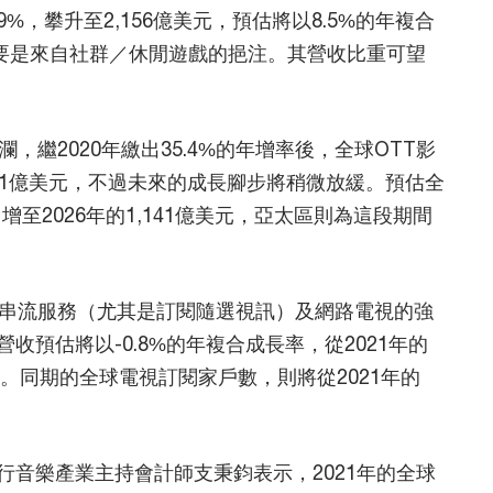
9%，攀升至2,156億美元，預估將以8.5%的年複合
，主要是來自社群／休閒遊戲的挹注。其營收比重可望
，繼2020年繳出35.4%的年增率後，全球OTT影
到791億美元，不過未來的成長腳步將稍微放緩。預估全
增至2026年的1,141億美元，亞太區則為這段期間
T串流服務（尤其是訂閱隨選視訊）及網路電視的強
預估將以-0.8%的年複合成長率，從2021年的
億美元。同期的全球電視訂閱家戶數，則將從2021年的
音樂產業主持會計師支秉鈞表示，2021年的全球