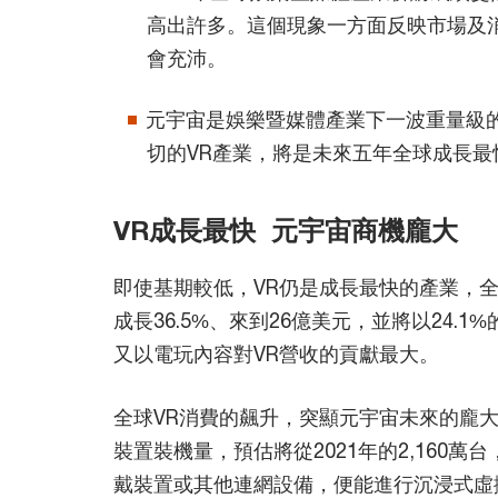
高出許多。這個現象一方面反映市場及
會充沛。
元宇宙是娛樂暨媒體產業下一波重量級
切的VR產業，將是未來五年全球成長最
VR成長最快 元宇宙商機龐大
即使基期較低，VR仍是成長最快的產業，全球V
成長36.5%、來到26億美元，並將以24.
又以電玩內容對VR營收的貢獻最大。
全球VR消費的飆升，突顯元宇宙未來的龐大
裝置裝機量，預估將從2021年的2,160萬台
戴裝置或其他連網設備，便能進行沉浸式虛