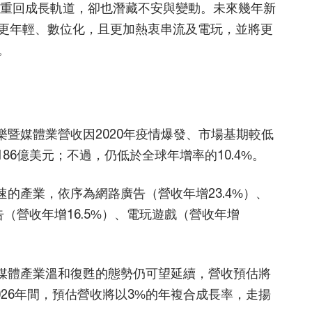
，重回成長軌道，卻也潛藏不安與變動。未來幾年新
更年輕、數位化，且更加熱衷串流及電玩，並將更
。
樂暨媒體業營收因2020年疫情爆發、市場基期較低
186億美元；不過，仍低於全球年增率的10.4%。
速的產業，依序為網路廣告（營收年增23.4%）、
告（營收年增16.5%）、電玩遊戲（營收年增
。
暨媒體產業溫和復甦的態勢仍可望延續，營收預估將
-2026年間，預估營收將以3%的年複合成長率，走揚