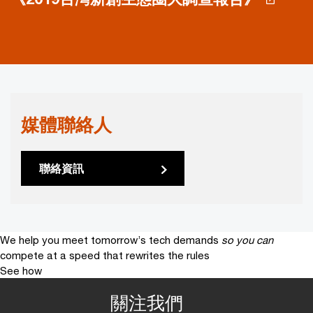
媒體聯絡人
聯絡資訊
We help you meet tomorrow’s tech demands
so you can
compete at a speed that rewrites the rules
See how
關注我們