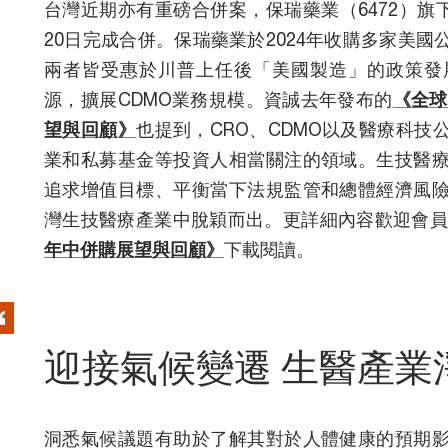
台灣近期亦有重磅合併案，保瑞藥業（6472）旗下
20日完成合併。保瑞藥業於2024年收購多家美
兩者皆受惠於川普上任後「美國製造」的政策發
源，擴展CDMO業務規模。資誠去年發布的
《全球
望與回顧》
也提到，CRO、CDMO以及醫療科
業和私募基金等投資人相當關注的領域。生技醫
追求增值目標、平衡當下法規監管和總體經濟風
灣生技醫療產業中脫穎而出。更詳細內容歡迎會
年中併購展望與回顧》
下載閱讀。
迎接氣候變遷 生醫產業
洞悉氣候議題有助於了解其對於人體健康的預期