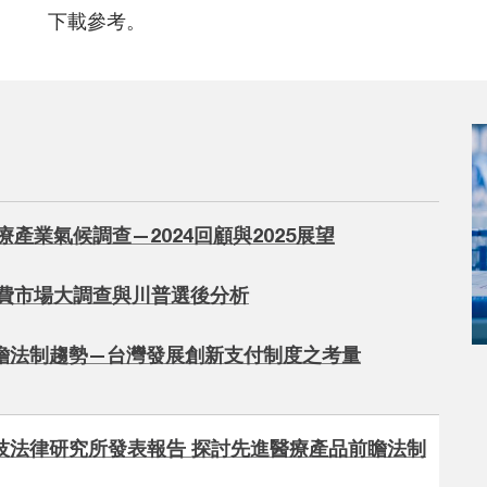
下載參考。
療產業氣候調查—2024回顧與2025展望
消費市場大調查與川普選後分析
瞻法制趨勢—台灣發展創新支付制度之考量
技法律研究所發表報告 探討先進醫療產品前瞻法制