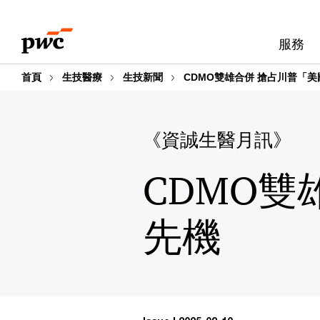
Skip
Skip
to
to
服務
content
footer
首頁
生技醫療
生技新聞
CDMO雙雄合併 搶占川普「
《資誠生醫月訊》
CDMO雙
先機