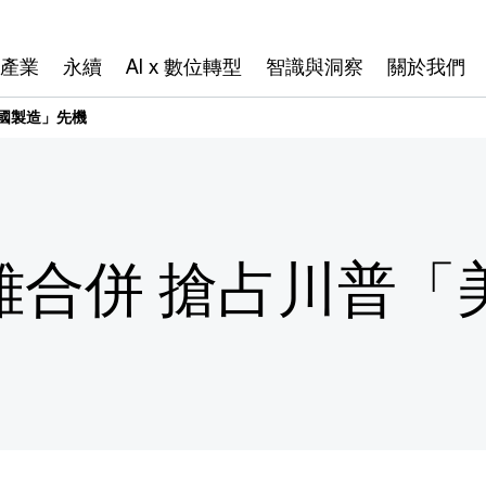
產業
永續
AI x 數位轉型
智識與洞察
關於我們
美國製造」先機
雄合併 搶占川普「