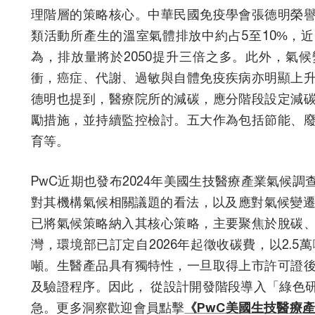
理階層的策略核心。中華民國免疫學會張德明榮
類活動所產生的溫室氣體排放中約占5至10%，
為，排放量將於2050提升三倍之多。此外，氣
衝，癌症、代謝、過敏與自體免疫疾病亦明顯上
德明也提到，醫療院所的減碳，應分階段設定減
勵措施，並持續監控檢討。五大作為包括節能、
育等。
PwC近期也發布2024年美國生技醫療產業氣候
對其機構氣候相關議題的看法，以及應對氣候變遷
已將氣候策略納入其核心策略，主要聚焦於脫碳
灣，環境部已訂定自2026年起徵收碳費，以2.5
噸。生醫產品具有獨特性，一旦取得上市許可證
及驗證程序。因此， 從設計開發階段導入「綠色
急。更多洞察歡迎會員點擊
《PwC美國生技醫療產