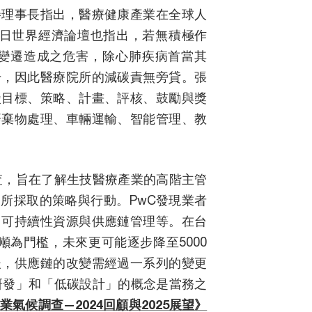
譽理事長指出，醫療健康產業在全球人
近日世界經濟論壇也指出，若無積極作
候變遷造成之危害，除心肺疾病首當其
升，因此醫療院所的減碳責無旁貸。張
碳目標、策略、計畫、評核、鼓勵與獎
廢棄物處理、車輛運輸、智能管理、教
調查，旨在了解生技醫療產業的高階主管
所採取的策略與行動。PwC發現業者
、可持續性資源與供應鏈管理等。在台
萬噸為門檻，未來更可能逐步降至5000
後，供應鏈的改變需經過一系列的變更
研發」和「低碳設計」的概念是當務之
業氣候調查—2024回顧與2025展望》