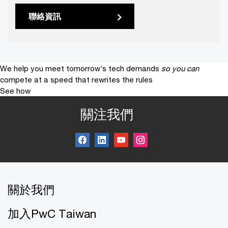
聯絡資訊
We help you meet tomorrow’s tech demands
so you can
compete at a speed that rewrites the rules
See how
關注我們
關於我們
加入PwC Taiwan