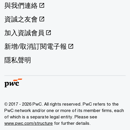
與我們連絡
資誠之友會
加入資誠會員
新增/取消訂閱電子報
隱私聲明
© 2017 - 2026 PwC. All rights reserved. PwC refers to the
PwC network and/or one or more of its member firms, each
of which is a separate legal entity. Please see
www.pwc.com/structure
for further details.