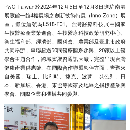
PwC Taiwan於2024年12月5日至12月8日進駐南港
展覽館一館4樓展場之創新技術特展（Inno Zone）展
區，攤位編號為L518-F01。台灣醫療科技展由國家
生技醫療產業策進會、生技醫療科技政策研究中心、
衛生福利部、經濟部、國科會、農業部及臺北市政府
共同舉辦，串聯超過50間醫療體系參與、20家以上醫
學會主題合作，跨域齊聚資通訊大廠，完整呈現台灣
健康產業供應鏈。在國際合作聯盟夥伴方面，齊聚來
自美國、瑞士、比利時、捷克、波蘭、以色列、日
本、新加坡、香港、東協等國家及地區之指標產業與
學會、國際企業和機構共同參與。