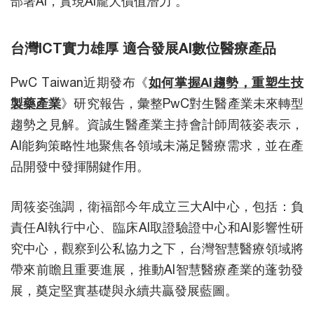
部署AI，實現AI龐大價值潛力 。
台灣ICT實力雄厚 適合發展AI數位醫療產品
PwC Taiwan近期發布《
如何掌握AI趨勢，重塑生技
製藥產業
》研究報告，彙整PwC對生醫產業未來轉型
趨勢之見解。資誠生醫產業主持會計師周筱姿表示，
AI能夠策略性地聚焦各領域未滿足醫療需求，並在產
品開發中發揮關鍵作用。
周筱姿強調，衛福部今年成立三大AI中心，包括：負
責任AI執行中心、臨床AI取證驗證中心和AI影響性研
究中心，觀察到公私協力之下，台灣智慧醫療領域將
帶來前瞻且重要進展，推動AI智慧醫療產業的蓬勃發
展，奠定堅實基礎與永續共贏發展藍圖。