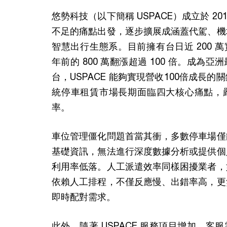
悠勢科技（以下簡稱 USPACE）成立於 20
不足的痛點出發，逐步擴展成涵蓋代駕、機
智慧出行生態系。目前擁有台日近 200 萬
年前的 800 萬翻漲超過 100 倍。成為
台，USPACE 能夠實現營收100倍成長
統停車租賃市場長期面臨四大核心痛點，
率。
車位管理僵化問題首當其衝，多數停車場僅
基礎資訊，無法進行深度數據分析或提供個
利用率低落。人工派遣效率同樣困擾業者，
依賴人工排程，不僅反應慢、出錯率高，更
即時配對需求。
此外，隨著 USPACE 服務項目增加，客