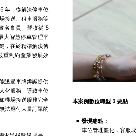
16 年，從解決停車位
場接送、租車服務等
實名會員，營收從 5
亞洲最大智慧停車管理平
的關鍵，在於精準解決傳
嚴重制約產業發展效
能透過車牌辨識提供
人化服務，導致車位
如機場接送服務完全
本案例數位轉型 3 要點
無法應付大量訂單的
發現痛點：
車位管理僵化，客服
服需求呈指數級成長，