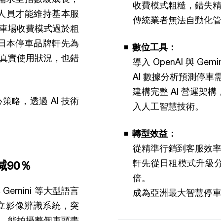
收費模式粗糙，錯失
客服人員才能維持基本服
傳統業者無法自動化
車場收費模式過於粗
的日本停車品牌軒先為
數位工具：
真實使用狀況，也錯
導入 OpenAI 與 Gemi
AI 數據分析預測停
建構完整 AI 營運
策略，透過 AI 技術
入人工智慧技術。
轉型效益：
從精準行銷到客服效
軒先從日租模式升級
90％
倍。
 Gemini 等大型語言
成為亞洲最大智慧停車
LM）建立影像辨識系統，突
，能拍攝整個車頭畫