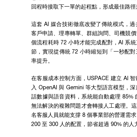
回程時接取下一單的起程點，形成最佳路徑
這套 AI 媒合技術徹底改變了傳統模式，
客戶申請、理專轉單、群組詢問、司機競價
個流程耗時 72 小時才能完成配對，AI 
節，實現從傳統 72 小時縮短到「一秒配
率提升。
在客服成本控制方面，USPACE 建立 AI
入 OpenAI 與 Gemini 等大型語言模
話數據與語音資料，系統能自動處理 85% 
無法解決的複雜問題才會轉接人工處理。這讓 U
名客服人員就能支撐 8 個事業部的營運需
200 至 300 人的配置，節省超過 90% 的