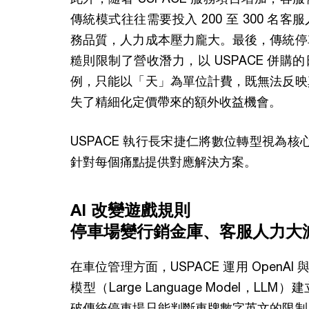
傳統模式往往需要投入 200 至 300 名
務品質，人力成本壓力龐大。最後，傳統停
糙則限制了營收潛力，以 USPACE 併購
例，只能以「天」為單位計費，既無法反映
失了精細化定價帶來的額外收益機會。
USPACE 執行長宋捷仁將數位轉型視為核心
針對每個痛點提供對應解決方案。
AI 改變遊戲規則
停車場變行銷金庫、客服人力大減
在車位管理方面，USPACE 運用 OpenAI 與
模型（Large Language Model，L
破傳統停車場只能判斷車牌數字英文的限制