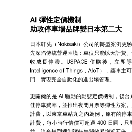
AI 彈性定價機制
助攻停車場品牌變日本第二大
日本軒先（Nokisaki）公司的轉型案例更
先深陷傳統營運困境：車位只能以天計費、
收成長停滯。USPACE 併購後，立即導入智慧
Intelligence of Things，AIo
門，實現完全自動化的進出場管理。
更關鍵的是 AI 驅動的動態定價機制，後
佳停車費率，並推出夜間月票等彈性方案。
計費，以東京車站丸之內為例，原有的停車場
計費，每小時行情價可超過 400 日圓，
益。這套轉型機制讓軒先營收暴增近五倍，