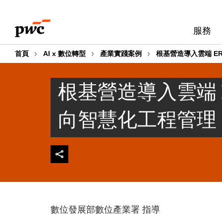
Skip
Skip
to
to
服務
content
footer
首頁
AI x 數位轉型
產業實踐案例
根基營造導入雲端 ER
根基營造導入雲端 ER
向智慧化工程管理
數位發展部數位產業署 指導