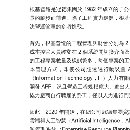
根基營造是冠德集團於 1982 年成立的
長的腳步而前進。除了工程實力穩健，根基
決營運管理的多項挑戰。
首先，根基營造的工程管理與財會分別為 2
成本控管人員經常在 2 個系統間切換介面
的工程專案數量及樣態繁多，每個專案的工
本管理方式，即便公司想透過行動裝置 A
（Information Technology，I
開發 APP。況且營造工程規模龐大、進出
協力廠商自行聘雇的勞工，僅以人力進行門
因此，2020 年開始，在總公司冠德集團
雲端與人工智慧（Artificial Intellig
源管理系統（Enterprise Resource P