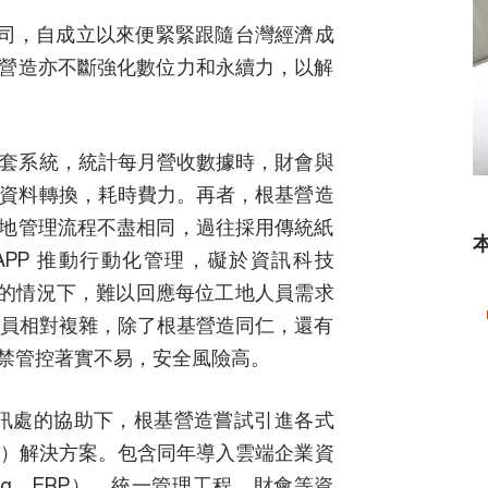
子公司，自成立以來便緊緊跟隨台灣經濟成
營造亦不斷強化數位力和永續力，以解
 套系統，統計每月營收數據時，財會與
及資料轉換，耗時費力。再者，根基營造
地管理流程不盡相同，過往採用傳統紙
PP 推動行動化管理，礙於資訊科技
T）人力有限的情況下，難以回應每位工地人員需求
人員相對複雜，除了根基營造同仁，還有
禁管控著實不易，安全風險高。
資訊處的協助下，根基營造嘗試引進各式
ence，AI）解決方案。包含同年導入雲端企業資
lanning，ERP），統一管理工程、財會等資