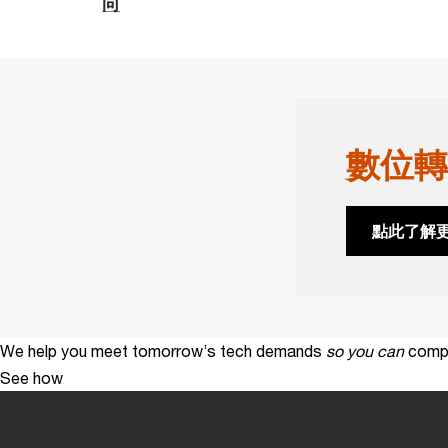
向
數位轉
點此了解
We help you meet tomorrow’s tech demands
so you can
compe
See how