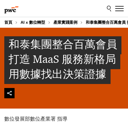
Skip
Skip
to
to
content
footer
首頁
AI x 數位轉型
產業實踐案例
和泰集團整合百萬會員 打
和泰集團整合百萬會員
打造 MaaS 服務新格局
用數據找出決策證據
數位發展部數位產業署 指導