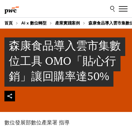
Skip
Skip
to
to
content
footer
首頁
AI x 數位轉型
產業實踐案例
森康食品導入雲市集數位
森康食品導入雲市集數
位工具 OMO「貼心行
銷」讓回購率達50%
數位發展部數位產業署 指導