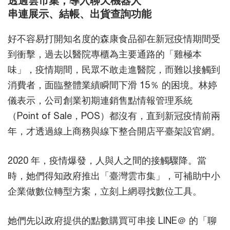
透過雲市集，導入聊天機器人
串連展示、結帳、出貨查詢功能
好不容易打開知名度的森康食品卻在新冠疫情期間受
到衝擊，過去以醫院專櫃為主要通路的「雞極本
味」，疫情期間，民眾不敢走進醫院，而難以接觸到
消費者，面臨整體業績瞬間下滑 15％ 的困境。林婷
儀表示，公司創業初期連銷售點情報管理系統
（Point of Sale，POS）都沒有，直到新冠疫情前兩
年，才透過線上商務與線下整合開店平臺架設官網。
2020 年，疫情爆發，人與人之間的接觸驟降。當
時，她們得知政府推出「臺灣雲市集」，可補助中小
企業做數位轉型方案，立刻上網尋找數位工具。
她們先以政府提供的點數購買可串接 LINE＠ 的「聊