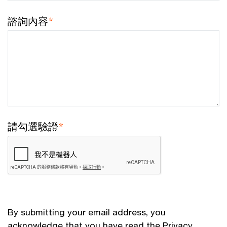
諮詢內容
*
請勾選驗證
*
By submitting your email address, you
acknowledge that you have read the
Privacy