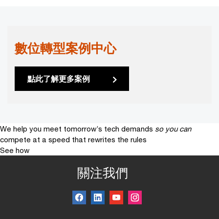
數位轉型案例中心
點此了解更多案例
We help you meet tomorrow’s tech demands
so you can
compete at a speed that rewrites the rules
See how
關注我們