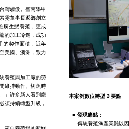
台灣驕傲。臺南學甲
素雯董事長返鄉創立
推廣生態養殖，更成
龍的加工冷鏈，成功
 甲的契作面積，近年
至美國、澳洲，致力
統養殖與加工廠的勞
間維持動作、切魚時
。」許多新人看到龐
本案例數位轉型 3 要點
必須持續轉型升級，
發現痛點：
傳統養殖漁產業難以
，來自養殖場的新鮮