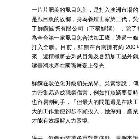
一片片肥美的虱目魚肚，是打入澳洲市場的
是虱目魚的故鄉，身為養殖世家第三代，吳
了鮮饌國際有限公司（下稱鮮饌） ，除了
為全台第一家虱目魚合法加工廠，透過一條
打入全聯。目前，鮮饌在台南擁有約 200
來，還積極將去刺虱目魚及各類加工品外銷
讓臺灣水產在國際舞臺上發光。
鮮饌在數位化升級領先業界。吳素雯說，傳
力密集易造成職業傷害，例如打魚鱗要長時
也容易割到手，「但最大的問題還是在缺工
大的工作量便卻步不願投入，她深知，產業
才能有效緩解人力困境。
過去，鮮饌面臨著多重營運痛點。舉例來說