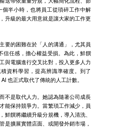
輸送帶依重量分規，大幅簡化流程、節
一個半小時，也將員工從瑣碎工作中解
，升級的最大用意就是讓大家的工作更
主要的困難在於「人的溝通」，尤其員
滿不信任感，擔心權益受損。為此，鮮饌
工與電腦進行交叉比對，投入更多人力
續累積資料學習，提高辨識準確度。到了
，AI 也正式取代了傳統的人工計數。
而不是取代人力。她認為隨著公司成長
才能保持競爭力。當繁瑣工作減少，員
，鮮饌將繼續升級分規機，導入清洗、
管是擴展實體店面、或開發外銷市場，
。