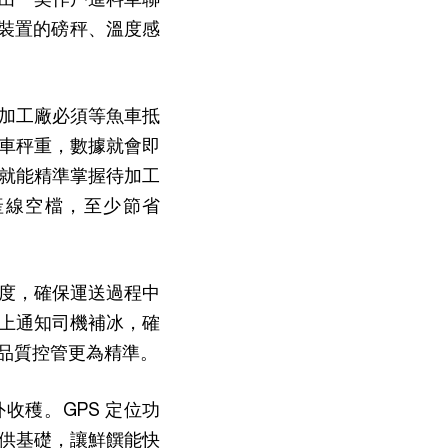
i 裝置的磅秤、溫度感
。
加工廠必須等魚車抵
車秤重，數據就會即
就能精準掌握待加工
產線空檔，至少節省
度，確保運送過程中
上通知司機補冰，確
品質控管更為精準。
收穫。GPS 定位功
供基礎，讓鮮饌能快