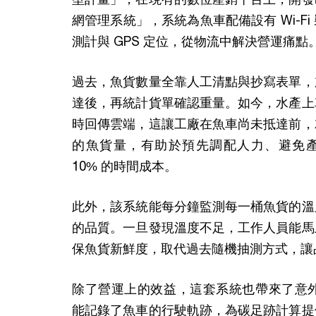
網管理系統」，系統為魚車配備設有 Wi-F
測計與 GPS 定位，從物流中解決營運痛點
過去，魚貨數量全靠人工清點與抄寫表單，
達後，再統計貨單確認重量。如今，水產上
時回傳雲端，這讓工廠在魚車尚未抵達前，
的魚貨量，有助於預先調配人力、避免
10% 的時間成本。
此外，該系統能每分鐘監測每一桶魚貨的溫
的品質。一旦發現溫度不足，工作人員能馬
保魚貨新鮮度，取代過去隨機抽測方式，讓
除了營運上的效益，這套系統也帶來了意外
能記錄了魚車的行駛軌跡，為碳足跡計算提