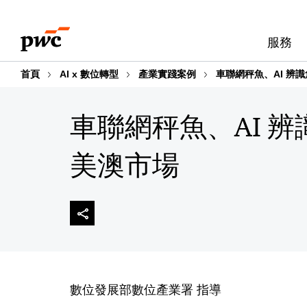
Skip
Skip
to
to
服務
content
footer
首頁
AI x 數位轉型
產業實踐案例
車聯網秤魚、AI 辨
車聯網秤魚、AI 
美澳市場
數位發展部數位產業署 指導