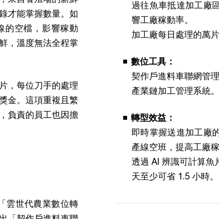
過往魚車抵達加工廠
錄才能掌握數量。如
響工廠稼動率。
線的空檔，影響稼動
加工廠每日處理的萬
鮮，溫度無法全程掌
數位工具：
契作戶進料車聯網管
片，每位刀手的處理
產業鏈加工管理系統
獎金。這項重複且繁
，負責的員工也因擔
轉型效益：
即時掌握送進加工廠
產線空班，提高工廠稼
透過 AI 辨識可計
天至少可省 1.5 小時。
部「雲世代農業數位轉
出「契作戶進料車聯