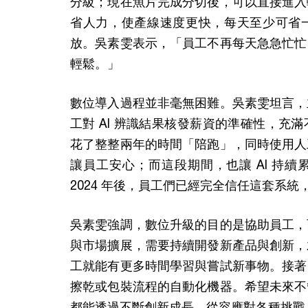
分級；現在魚片完成分切後，可以直接進入
省人力，使產線速度更快，每天至少可省
放。吳素雯表示，「員工不再每天急急忙忙
輕鬆。」
數位導入過程並非毫無困難。吳素雯坦言，
工對 AI 辨識結果核發薪資的準確性，充
花了整整兩年的時間「陪跑」，同時使用人
讓員工安心；而這段期間，也讓 AI 持
2024 年後，員工們已經完全信任這套系統
吳素雯強調，數位升級的目的是協助員工，
與市場擴展，需要持續開發新產品與創新，
工就能有更多時間學習與嘗試新事物。接著
擦乾或包裝流程的自動化機器。希望未來不
都能透過不斷創新成長，從容應對各種挑戰