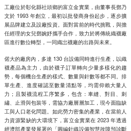
工廠位於彰化縣社頭鄉的富立金實業，由董事長鄧乃
文於 1993 年創立，最初以批發商身份起步，逐步擴
展品牌建立及設廠投資。面對當前的時代挑戰，與擔
任經理的女兒鄧婉妤攜手合作，致力於將傳統織襪廠
區進行數位轉型，一同織岀襪廠的出路與未來。
偌大的廠房內，多達 130 台設備同時進行生產，以織
襪產品為主力，由於襪子訂單轉向少量多樣化的趨
勢，每個機台生產的樣式、數量與針數等都不同。排
單生產、進度確認至數量清點等，均需仰賴大量人
力；且製襪流程工序繁多，包含：車縫、對目、刺
繡、止滑與包裝等，需協力廠層層加工，現今面臨缺
工與人口老化問題。如此勞力密集的產業，在當前人
力資源緊缺的大環境下，富立金實業在 2023 年透過
經濟部產業發展署的「圓編針織設備智慧故障預診斷