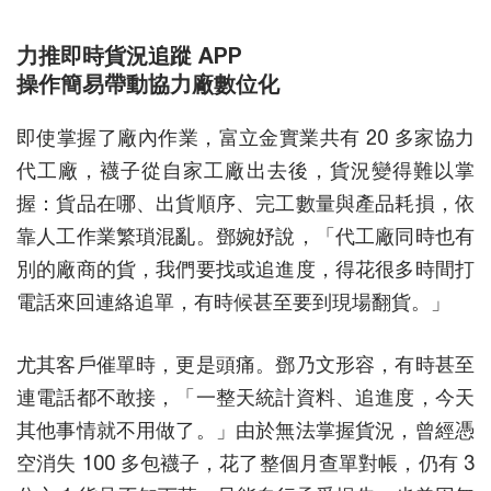
力推即時貨況追蹤 APP
操作簡易帶動協力廠數位化
即使掌握了廠內作業，富立金實業共有 20 多家協力
代工廠，襪子從自家工廠出去後，貨況變得難以掌
握：貨品在哪、出貨順序、完工數量與產品耗損，依
靠人工作業繁瑣混亂。鄧婉妤說，「代工廠同時也有
別的廠商的貨，我們要找或追進度，得花很多時間打
電話來回連絡追單，有時候甚至要到現場翻貨。」
尤其客戶催單時，更是頭痛。鄧乃文形容，有時甚至
連電話都不敢接，「一整天統計資料、追進度，今天
其他事情就不用做了。」由於無法掌握貨況，曾經憑
空消失 100 多包襪子，花了整個月查單對帳，仍有 3