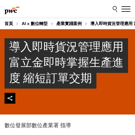
Skip
Skip
to
to
content
footer
首頁
AI x 數位轉型
產業實踐案例
導入即時貨況管理應用 
導入即時貨況管理應用
富立金即時掌握生產進
度 縮短訂單交期
數位發展部數位產業署 指導