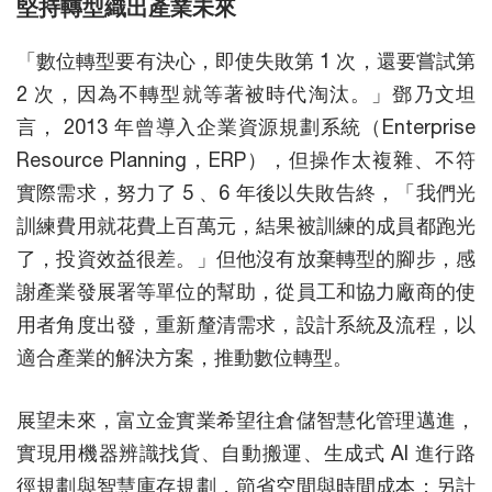
堅持轉型織出產業未來
「數位轉型要有決心，即使失敗第 1 次，還要嘗試第
2 次，因為不轉型就等著被時代淘汰。」鄧乃文坦
言， 2013 年曾導入企業資源規劃系統（Enterprise
Resource Planning，ERP），但操作太複雜、不符
實際需求，努力了 5 、6 年後以失敗告終，「我們光
訓練費用就花費上百萬元，結果被訓練的成員都跑光
了，投資效益很差。」但他沒有放棄轉型的腳步，感
謝產業發展署等單位的幫助，從員工和協力廠商的使
用者角度出發，重新釐清需求，設計系統及流程，以
適合產業的解決方案，推動數位轉型。
展望未來，富立金實業希望往倉儲智慧化管理邁進，
實現用機器辨識找貨、自動搬運、生成式 AI 進行路
徑規劃與智慧庫存規劃，節省空間與時間成本；另計