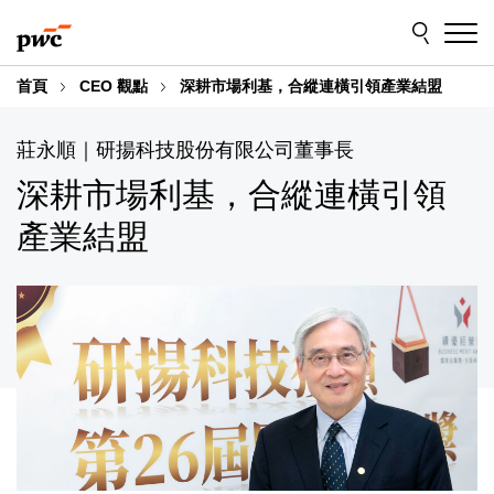
Skip
Skip
返回索引：
to
to
content
footer
首頁
CEO 觀點
深耕市場利基，合縱連橫引領產業結盟
莊永順｜研揚科技股份有限公司董事長
深耕市場利基，合縱連橫引領
產業結盟