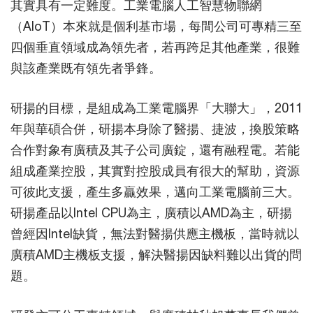
其實具有一定難度。工業電腦人工智慧物聯網
（AIoT）本來就是個利基市場，每間公司可專精三至
四個垂直領域成為領先者，若再跨足其他產業，很難
與該產業既有領先者爭鋒。
研揚的目標，是組成為工業電腦界「大聯大」，2011
年與華碩合併，研揚本身除了醫揚、捷波，換股策略
合作對象有廣積及其子公司廣錠，還有融程電。若能
組成產業控股，其實對控股成員有很大的幫助，資源
可彼此支援，產生多贏效果，邁向工業電腦前三大。
研揚產品以Intel CPU為主，廣積以AMD為主，研揚
曾經因Intel缺貨，無法對醫揚供應主機板，當時就以
廣積AMD主機板支援，解決醫揚因缺料難以出貨的問
題。