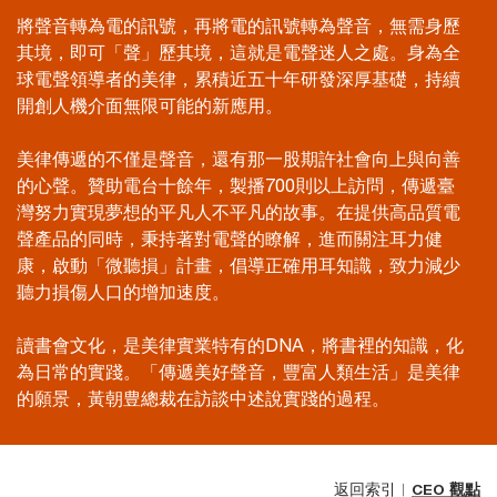
將聲音轉為電的訊號，再將電的訊號轉為聲音，無需身歷
其境，即可「聲」歷其境，這就是電聲迷人之處。身為全
球電聲領導者的美律，累積近五十年研發深厚基礎，持續
開創人機介面無限可能的新應用。
美律傳遞的不僅是聲音，還有那一股期許社會向上與向善
的心聲。贊助電台十餘年，製播700則以上訪問，傳遞臺
灣努力實現夢想的平凡人不平凡的故事。在提供高品質電
聲產品的同時，秉持著對電聲的瞭解，進而關注耳力健
康，啟動「微聽損」計畫，倡導正確用耳知識，致力減少
聽力損傷人口的增加速度。
讀書會文化，是美律實業特有的DNA，將書裡的知識，化
為日常的實踐。「傳遞美好聲音，豐富人類生活」是美律
的願景，黃朝豊總裁在訪談中述說實踐的過程。
返回索引︱
CEO 觀點