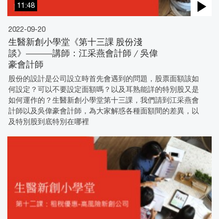
11:48
2022-09-20
生醫新創小學堂《第十三課 股份淺
談》———講師：江采燕會計師 / 吳偉
豪會計師
股份的設計是公司設立時首先會遇到的問題，股票面額該如
何設定？可以不要設定面額嗎？以及耳熟能詳的特別股又是
如何運作的？生醫新創小學堂第十三課，我們請到江采燕會
計師以及吳偉豪會計師，為大家解惑各種面額間的差異，以
及特別股到底特別在哪裡