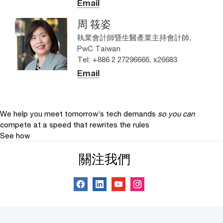
Email
周 筱姿
執業會計師暨生醫產業主持會計師,
PwC Taiwan
Tel: +886 2 27296666, x26683
Email
We help you meet tomorrow’s tech demands
so you can
compete at a speed that rewrites the rules
See how
關注我們