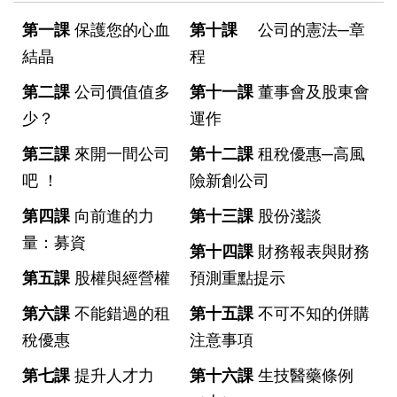
第一課
保護您的心血
第十課
公司的憲法─章
結晶
程
第二課
公司價值值多
第十一課
董事會及股東會
少？
運作
第三課
來開一間公司
第十二課
租稅優惠─高風
吧 ！
險新創公司
第四課
向前進的力
第十三課
股份淺談
量：募資
第十四課
財務報表與財務
第五課
股權與經營權
預測重點提示
第六課
不能錯過的租
第十五課
不可不知的併購
稅優惠
注意事項
第七課
提升人才力
第十六課
生技醫藥條例