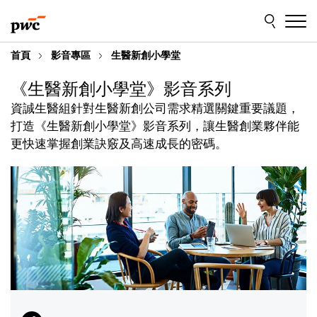
Skip
Skip
to
to
content
footer
首頁
影音專區
生醫新創小學堂
《生醫新創小學堂》影音系列
資誠生醫組針對生醫新創公司需求精選關鍵重要議題，
打造《生醫新創小學堂》影音系列，讓生醫創業夥伴能
更快速掌握創業訣竅及高速成長的密碼。