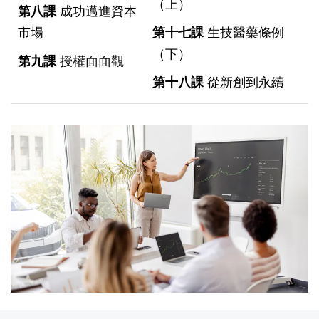
（上）
第八課
成功邁進資本
市場
第十七課
生技醫藥條例
（下）
第九課
授權面面觀
第十八課
從新創到永續