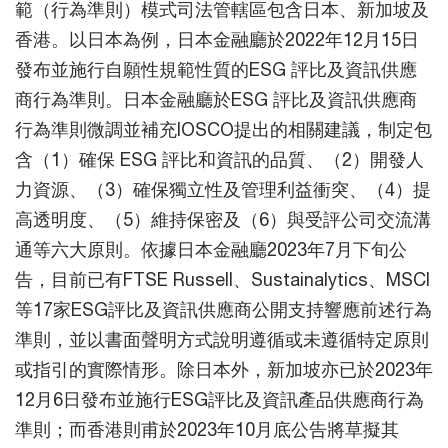
範（行為準則）模式司法管轄區包含日本、新加坡及
香港。以日本為例，日本金融廳於2022年12月15日
發布並施行自願性規範性質的ESG 評比及資訊供應
商行為準則。日本金融廳於ESG 評比及資訊供應商
行為準則微調並補充IOSCO提出的相關建議，制定包
含（1）確保 ESG 評比和資訊的品質、（2）開發人
力資源、（3）確保獨立性及管理利益衝突、（4）提
高透明度、（5）維持保密及（6）與受評公司交流溝
通等六大原則。依據日本金融廳2023年7月下旬公
告，目前已有FTSE Russell、Sustainalytics、MSCI
等17家ESG評比及資訊供應商公開支持響應前述行為
準則，並以書面聲明方式說明遵循或未遵循特定原則
或指引的實際情形。除日本外，新加坡亦已於2023年
12月6日發布並施行ESG評比及資訊產品供應商行為
準則；而香港則甫於2023年10月底公告將草擬其