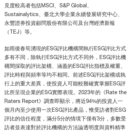
見度較高者包括MSCI、S&P Global、
Sustainalytics、臺北大學企業永續發展研究中心、
永豐證券投資顧問股份有限公司及台灣經濟新報
（TEJ）等。
如雨後春筍湧現的ESG評比機構間執行ESG評比方式
多有不同，除執行ESG評比方式不同外，ESG評比機
構間採取的評比架構、涵蓋的ESG評比指標及權重、
評比時程與頻率等均不相同。前述ESG評比架構或執
行上的重大差異，使投資人可能較難確實掌握ESG評
比所呈現企業的ESG實際表現。2023年的《Rate the
Raters Report》調查即顯示，將近94%的投資人一
個月內至少使用一次ESG評比產品，惟受訪者對ESG
評比的信任程度，滿分5分的情境下僅有3分，多數受
訪者並表達對於評比機構的方法論透明度與資料精準