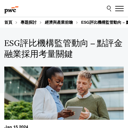
Skip
Skip
to
to
content
footer
首頁
專題探討
經濟與產業前瞻
ESG評比機構監管動向 –
ESG評比機構監管動向 – 點評金
融業採用考量關鍵
Jan 15 2024