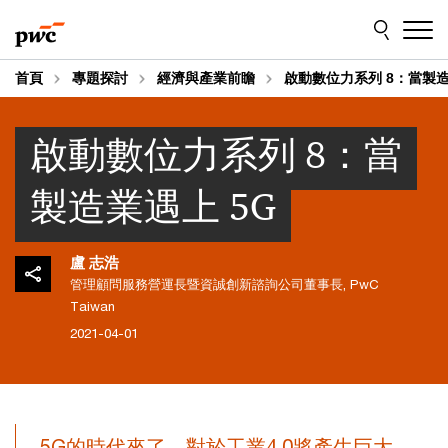
Skip
Skip
to
to
content
footer
首頁
專題探討
經濟與產業前瞻
啟動數位力系列 8：當製造
啟動數位力系列 8：當
製造業遇上 5G
盧 志浩
管理顧問服務營運長暨資誠創新諮詢公司董事長, PwC
Taiwan
2021-04-01
5G的時代來了，對於工業4.0將產生巨大