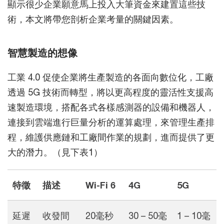
顯示很少企業願意馬上投入大筆資金來建置這些技
術，本文將帶您剖析企業考量的關鍵因素。
智慧製造的想像
工業 4.0 促使企業將生產製造的各面向數位化，工廠
透過 5G 技術而轉型，將以更高程度的靈活性支援高
速製造環境，搭配各式各樣感測器的設備和機器人，
連接到雲端進行巨量分析的運算處理，來管理生產排
程，維護供應鏈和工廠間作業的規劃，進而提供了更
大的潛力。（見下表1）
特徵
描述
Wi-Fi 6
4G
5G
延遲
收發間
20毫秒
30 – 50毫
1 – 10毫