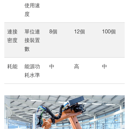
使用速
度
連接
單位連
8個
12個
100個
密度
接裝置
數
耗能
能源功
中
高
中
耗水準