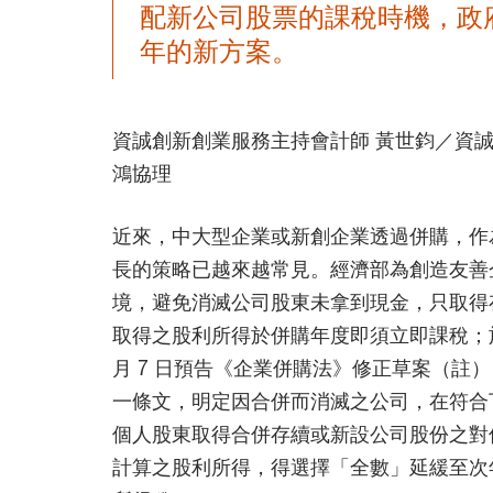
配新公司股票的課稅時機，政府
年的新方案。
資誠創新創業服務主持會計師 黃世鈞／資誠
鴻協理
近來，中大型企業或新創企業透過併購，作
長的策略已越來越常見。經濟部為創造友善
境，避免消滅公司股東未拿到現金，只取得
取得之股利所得於併購年度即須立即課稅；於今
月 7 日預告《企業併購法》修正草案（註
一條文，明定因合併而消滅之公司，在符合
個人股東取得合併存續或新設公司股份之對
計算之股利所得，得選擇「全數」延緩至次年