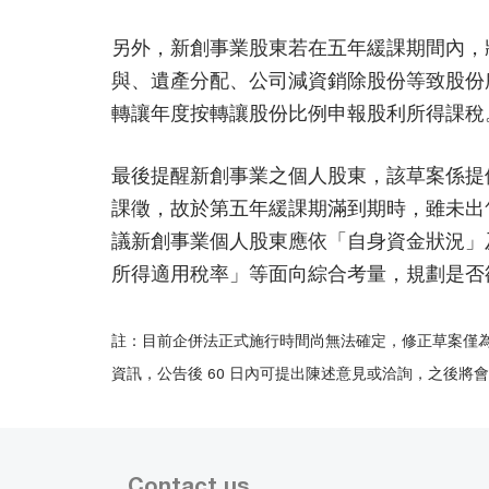
另外，新創事業股東若在五年緩課期間內，
與、遺產分配、公司減資銷除股份等致股份
轉讓年度按轉讓股份比例申報股利所得課稅
最後提醒新創事業之個人股東，該草案係提
課徵，故於第五年緩課期滿到期時，雖未出
議新創事業個人股東應依「自身資金狀況」
所得適用稅率」等面向綜合考量，規劃是否
註：目前企併法正式施行時間尚無法確定，修正草案僅為經濟
資訊，公告後 60 日內可提出陳述意見或洽詢，之後將
Contact us