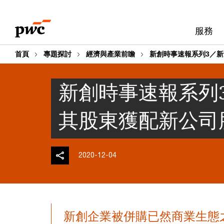
Skip
Skip
to
to
服務
content
footer
首頁
專題探討
經濟與產業前瞻
新創時事速報系列3／
新創時事速報系列
其股東獲配新公司
2020-12-04
新創企業被併購已然商業生態