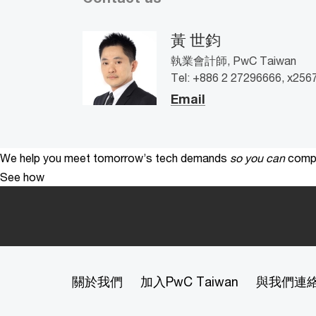
黃 世鈞
執業會計師, PwC Taiwan
Tel: +886 2 27296666, x256
Email
We help you meet tomorrow’s tech demands
so you can
compe
See how
關於我們
加入PwC Taiwan
與我們連