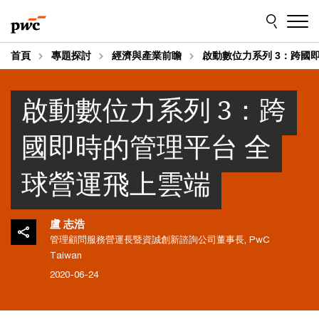
Skip
Skip
to
to
content
footer
首頁
專題探討
經濟與產業前瞻
啟動數位力系列 3：跨國
啟動數位力系列 3：跨
國即時的管理平台 全
球營運飛上雲端
盧 志浩
管理顧問服務營運長暨資誠創新諮詢公司董事長, PwC
Taiwan
2020-06-24