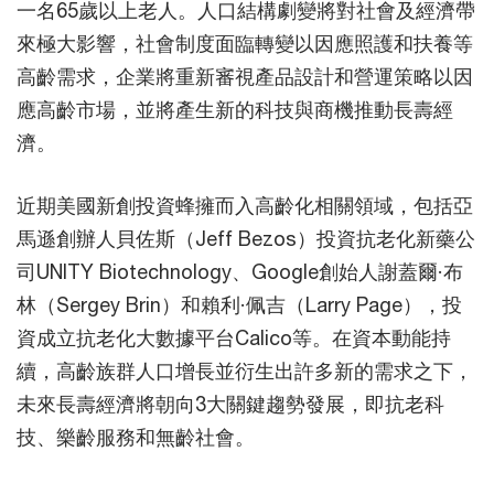
一名65歲以上老人。人口結構劇變將對社會及經濟帶
來極大影響，社會制度面臨轉變以因應照護和扶養等
高齡需求，企業將重新審視產品設計和營運策略以因
應高齡市場，並將產生新的科技與商機推動長壽經
濟。
近期美國新創投資蜂擁而入高齡化相關領域，包括亞
馬遜創辦人貝佐斯（Jeff Bezos）投資抗老化新藥公
司UNITY Biotechnology、Google創始人謝蓋爾·布
林（Sergey Brin）和賴利·佩吉（Larry Page），投
資成立抗老化大數據平台Calico等。在資本動能持
續，高齡族群人口增長並衍生出許多新的需求之下，
未來長壽經濟將朝向3大關鍵趨勢發展，即抗老科
技、樂齡服務和無齡社會。