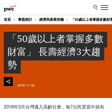
Skip
Skip
to
to
content
footer
首頁
專題探討
經濟與產業前瞻
「50歲以上者掌握多數財
「50歲以上者掌握多數
財富」 長壽經濟3大趨
勢
2018-11-02
2018年3月台灣邁入高齡社會，每7位民眾當中就有