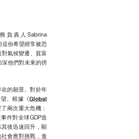
稅務負責人Sabrina
，但這份希望經常被恐
面對氣候變遷、貧富
更加深他們對未來的徬
存在的願景。對於年
希望。根據《
Global
歷了兩次重大危機：
次事件對全球GDP造
示其後迅速回升，顯
助社會應對挑戰，進