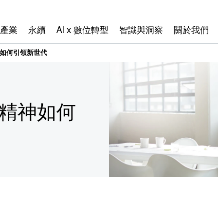
產業
永續
AI x 數位轉型
智識與洞察
關於我們
神如何引領新世代
業精神如何