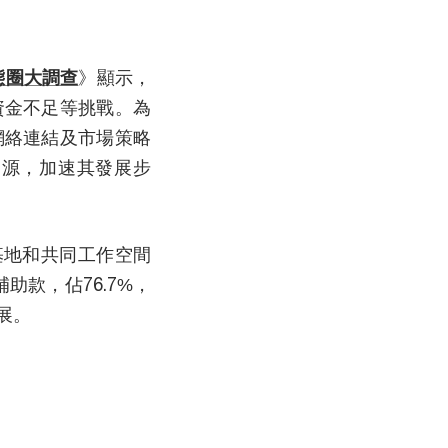
態圈大調查
》顯示，
資金不足等挑戰。為
網絡連結及市場策略
資源，加速其發展步
基地和共同工作空間
助款，佔76.7%，
展。