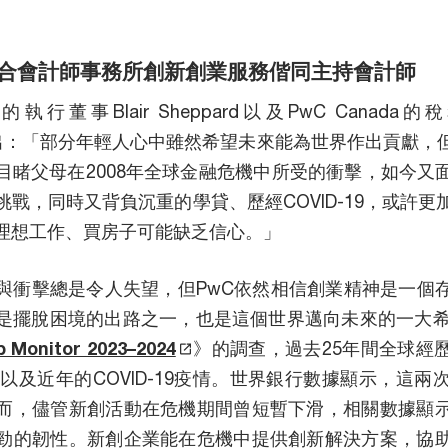
合會計師事務所創新創業服務偕同主持會計師
East的執行董事Blair Sheppard以及PwC Canada的
d曾經指出：「部分年輕人心中雖然希望未來能為世界作出貢獻
目睹父母在2008年全球金融危機中所受的衝擊，如今又
戰，同時又背負沉重的學貸、歷經COVID-19，或許
理想工作、買房子可能缺乏信心。」
與衝擊總是令人失望，但PwC依然相信創業精神是一個
是擺脫困境的出路之一，也是這個世界邁向未來的一大
p Monitor 2023–2024
》的調查，過去25年間全球經
機以及近年的COVID-19疫情。世界銀行數據顯示，這兩
而，儘管新創活動在危機期間曾短暫下滑，相關數據顯
勁的韌性。新創企業能在危機中提供創新解決方案，協