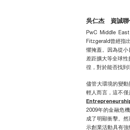
吳仁杰 資誠聯
PwC Middle 
Fitzgeral
懼掩蓋。因為從小
差距擴大等全球性挑
徨，對於能否找到
儘管大環境的變動
輕人而言，這不僅
Entrepreneurshi
2009年的金融危
成了明顯衝擊。然
示創業活動具有強