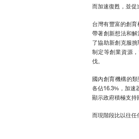
而加速復甦，並促
台灣有豐富的創育
帶著創新想法和解
了協助新創克服挑
制定等創業資源，
伐。
國內創育機構的類
各佔16.3%，加
顯示政府積極支持
而現階段比以往任