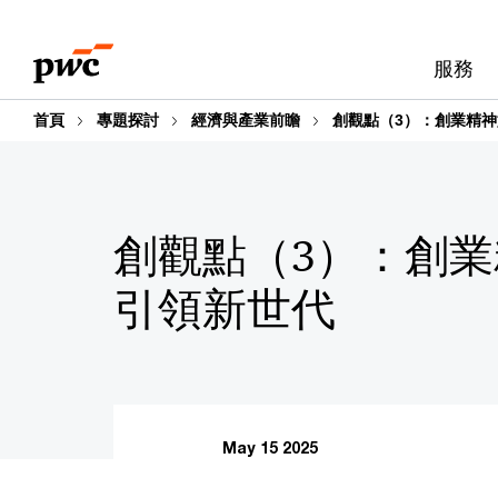
Skip
Skip
to
to
服務
content
footer
首頁
專題探討
經濟與產業前瞻
創觀點（3）：創業精
創觀點（3）：創
引領新世代
May 15 2025