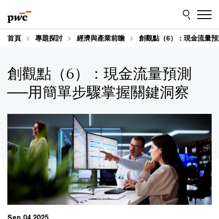
Skip
Skip
to
to
content
footer
首頁
專題探討
經濟與產業前瞻
創觀點（6）：現金流量預
創觀點（6）：現金流量預測
──用簡單步驟掌握關鍵洞察
Sep 04 2025