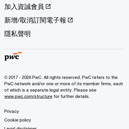
加入資誠會員
新增/取消訂閱電子報
隱私聲明
© 2017 - 2026 PwC. All rights reserved. PwC refers to the
PwC network and/or one or more of its member firms, each
of which is a separate legal entity. Please see
www.pwc.com/structure
for further details.
Privacy
Cookie policy
Legal disclaimer