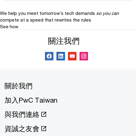
We help you meet tomorrow’s tech demands
so you can
compete at a speed that rewrites the rules
See how
關注我們
關於我們
加入PwC Taiwan
與我們連絡
資誠之友會