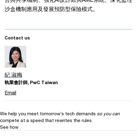
沙盒機制應用及發展預防型保險模式。
Contact us
紀 淑梅
執業會計師, PwC Taiwan
Email
We help you meet tomorrow’s tech demands
so you can
compete at a speed that rewrites the rules
See how