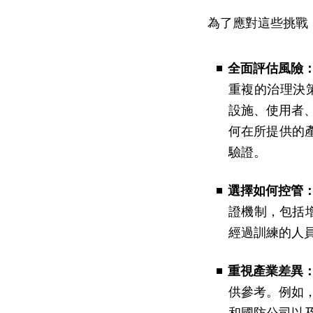
為了應對這些挑戰
全面評估風險
重複的治理決
設施、使用者
何在所提供的產
驗證。
選擇如何控管
證機制，包括增
經過訓練的人
重視產業差異
供參考。例如
和國防公司以