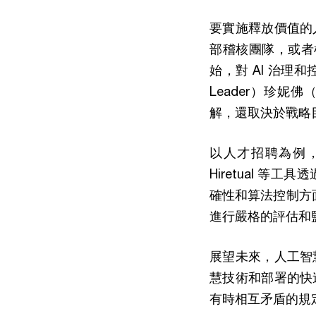
要實施釋放價值的
部稽核團隊，或者
始，對 AI 治理和
Leader）珍妮佛
解，還取決於戰略
以人才招聘為例，
Hiretual 
確性和算法控制方
進行嚴格的評估和監
展望未來，人工智
慧技術和部署的快
有時相互矛盾的規