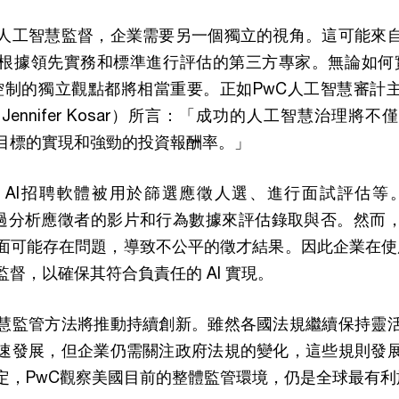
人工智慧監督，企業需要另一個獨立的視角。這可能來
根據領先實務和標準進行評估的第三方專家。無論如何實現
控制的獨立觀點都將相當重要。正如PwC人工智慧審計主管（A
（Jennifer Kosar）所言：「成功的人工智慧治理
目標的實現和強勁的投資報酬率。」
AI招聘軟體被用於篩選應徵人選、進行面試評估等。例如
等工具透過分析應徵者的影片和行為數據來評估錄取與否。然
面可能存在問題，導致不公平的徵才結果。因此企業在使用 
督，以確保其符合負責任的 AI 實現。
慧監管方法將推動持續創新。雖然各國法規繼續保持靈
速發展，但企業仍需關注政府法規的變化，這些規則發
定，PwC觀察美國目前的整體監管環境，仍是全球最有