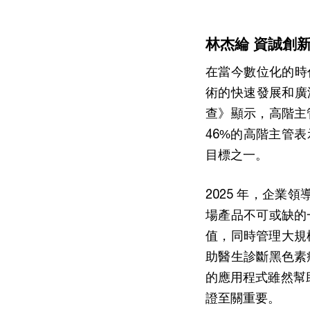
林杰綸 資誠創
在當今數位化的時
術的快速發展和廣泛
查》顯示，高階主
46%的高階主管
目標之一。
2025 年，企業
場產品不可或缺的
值，同時管理大規
助醫生診斷黑色素
的應用程式雖然幫
證至關重要。