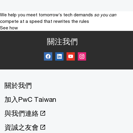
We help you meet tomorrow’s tech demands
so you can
compete at a speed that rewrites the rules
See how
關注我們
關於我們
加入PwC Taiwan
與我們連絡
資誠之友會