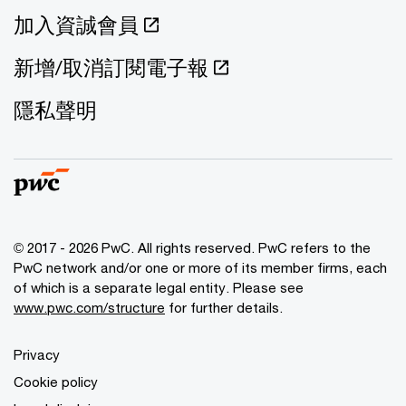
加入資誠會員
新增/取消訂閱電子報
隱私聲明
© 2017 - 2026 PwC. All rights reserved. PwC refers to the
PwC network and/or one or more of its member firms, each
of which is a separate legal entity. Please see
www.pwc.com/structure
for further details.
Privacy
Cookie policy