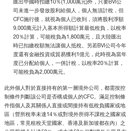
匯出中國時扣繳10％(1,000萬元)外，只要BVI公
司未進一步發放股利給個人，個人無須計稅，但
CFC施行後，就視為個人已收到，須將股利淨額
9,000萬元計入基本所得額計算最低稅負，以稅率
20％計算，可能稅負為1,800萬元，且大陸匯出
時已扣繳稅額無法讓個人抵稅。另若BVI公司今年
度還有金融投資或貿易獲利1億元，此時視為當年
度已分配給個人，一併計稅，以稅率20％計算，
可能稅負為2,000萬元。
此外個人對於直接持有的第一層境外公司，都需按控
制條件判斷該公司是否構成個人的CFC。滿足控制條
件指個人及其關係人直接或間接持有低稅負國家或地
區（營所稅率未達14％或對境外所得不課稅之國家或
地區，常見租稅天堂國家、香港及新加坡都在內）之