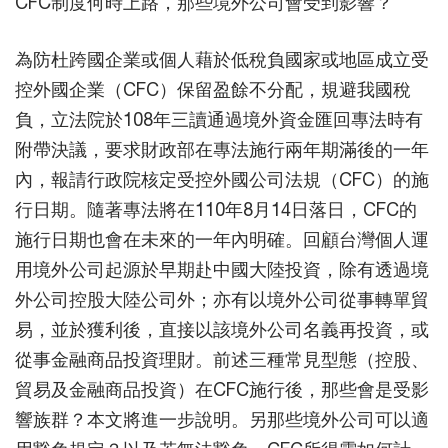
CFC制度何時上路，那些境外公司會受到影響？
為防杜跨國企業或個人藉於低稅負國家或地區成立受
控外國企業（CFC）保留盈餘不分配，規避我國稅
負，立法院於108年三讀通過境外資金匯回專法時有
附帶決議，要求財政部在專法施行兩年期滿後的一年
內，報請行政院核定受控外國公司法規（CFC）的施
行日期。隨著專法將在110年8月14日落日，CFC的
施行日期也會在未來的一年內明確。回顧台灣個人運
用境外公司起源於早期赴中國大陸投資，除有透過境
外公司控股大陸公司外；亦有以境外公司從事轉單貿
易，並於獲利後，直接以該境外公司名義再投資，或
從事金融商品投資理財。前述三種常見型態（控股、
貿易及金融商品投資）在CFC施行後，那些會是受影
響族群？本文將進一步說明。另那些境外公司可以適