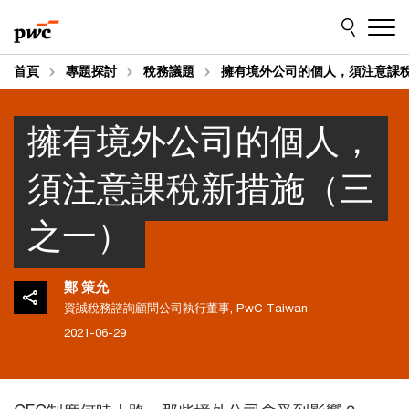
Skip
Skip
to
to
content
footer
首頁
專題探討
稅務議題
擁有境外公司的個人，須注意課
擁有境外公司的個人，
須注意課稅新措施（三
之一）
鄭 策允
資誠稅務諮詢顧問公司執行董事, PwC Taiwan
2021-06-29