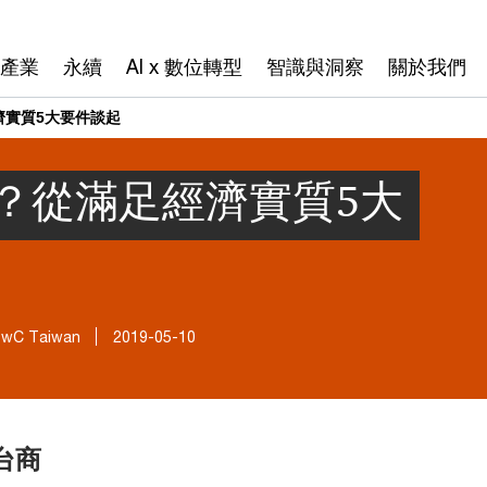
產業
永續
AI x 數位轉型
智識與洞察
關於我們
濟實質5大要件談起
？從滿足經濟實質5大
 Taiwan
2019-05-10
台商