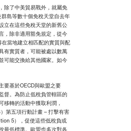
，除了中美貿易戰外，就屬免
曼群島等數十個免稅天堂自去年
設立在這些免稅天堂的新舊公
言，除非適用豁免規定，從今
得在當地建立相匹配的實質與配
具有實質者，可能被處以數萬
並可能交換給其他國家。如今
主要基於OECD與歐盟之要
監督。為防止低稅負管轄區的
可移轉的活動中獲取利潤，
S）第五項行動計畫 – 打擊有害
PS Action 5），促使這些低稅負或
稅最低標準。歐盟也多次對各