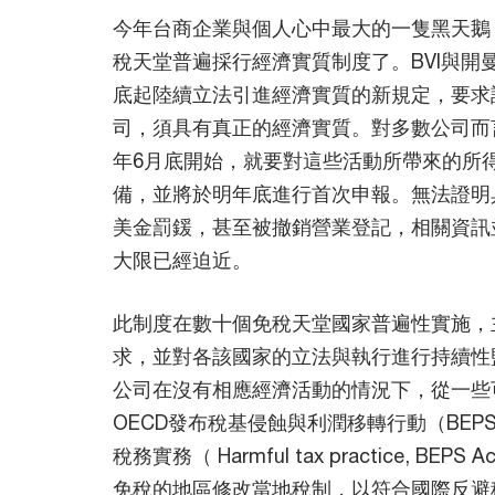
今年台商企業與個人心中最大的一隻黑天鵝
稅天堂普遍採行經濟實質制度了。BVI與開
底起陸續立法引進經濟實質的新規定，要求
司，須具有真正的經濟實質。對多數公司而
年6月底開始，就要對這些活動所帶來的所
備，並將於明年底進行首次申報。無法證明
美金罰鍰，甚至被撤銷營業登記，相關資訊
大限已經迫近。
此制度在數十個免稅天堂國家普遍性實施，
求，並對各該國家的立法與執行進行持續性
公司在沒有相應經濟活動的情況下，從一些
OECD發布稅基侵蝕與利潤移轉行動（BEP
稅務實務（ Harmful tax practice, BE
免稅的地區修改當地稅制，以符合國際反避