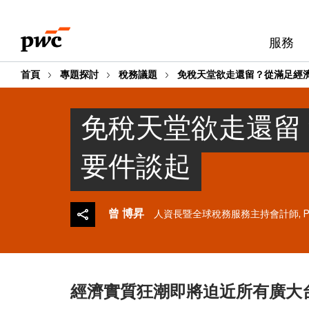
Skip
Skip
to
to
服務
content
footer
首頁
專題探討
稅務議題
免稅天堂欲走還留？從滿足經
免稅天堂欲走還留
要件談起
曾 博昇
人資長暨全球稅務服務主持會計師, PwC
經濟實質狂潮即將迫近所有廣大