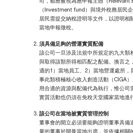
司，都應被視為應申報主體（Relevant E
（Investment fund）與境外稅
居民需提交納稅證明等文件，以證明相
當地申報徵稅。
須具備足夠的營運實質配備
該公司一旦涉及法規中所規定的九大類
與取得該類所得相匹配之配備。換言之
適的1）當地員工、2）當地營運處所，
事此類積極核心收入創造活動（CIGA
用合適的資源與配備代為執行，惟公司
實質活動也仍須在免稅天堂國家當地進
該公司在當地被實質管理控制
董事會的開立必須要能夠證明董事具備
量的董事於開曼當地出席，並依據相關