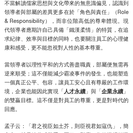
不當解讀儒家思想與文化帶來的無意識偏見，認識到
領導者與部屬的差異更多在於「角色與責任」（Role
& Responsibility），而非位階高低的尊卑體現。現
代領導者應期許自己具備「鐵漢柔情」的特質，在追
求紀律、效率與目標的同時，也要關注員工的心理健
康和感受，更不能忽視對人性的基本尊重。
當領導者以理性平和的方式善盡職責，部屬便無需再
逆來順受；這不僅能減少霸凌事件的發生，也能塑造
一個真正公平、包容，讓員工安心且有尊嚴的工作環
境，企業也能因此實現「
人才永續
」與「
企業永續
」
的雙贏目標。這不僅是對員工的尊重，更是對時代的
回應。
孟子云：「君之視臣如土芥，則臣視君如寇仇」，簡