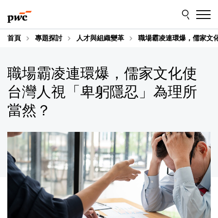
Skip
Skip
to
to
content
footer
首頁
專題探討
人才與組織變革
職場霸凌連環爆，儒家文
職場霸凌連環爆，儒家文化使
台灣人視「卑躬隱忍」為理所
當然？