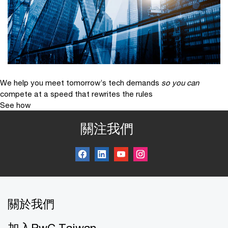
We help you meet tomorrow’s tech demands
so you can
compete at a speed that rewrites the rules
See how
關注我們
關於我們
加入PwC Taiwan