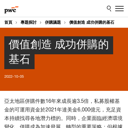
Skip
Skip
to
to
content
footer
首頁
專題探討
併購議題
價值創造 成功併購的基石
價值創造 成功併購的
基石
2022-10-05
亞太地區併購件數16年來成長逾3.5倍，私募股權基
金的可運用資金於2021年達美金6,000億元，充足資
本持續找尋各地潛力標的。同時，企業面臨經濟環境
變化，併購成為加速發展、轉型的重要策略；但根據