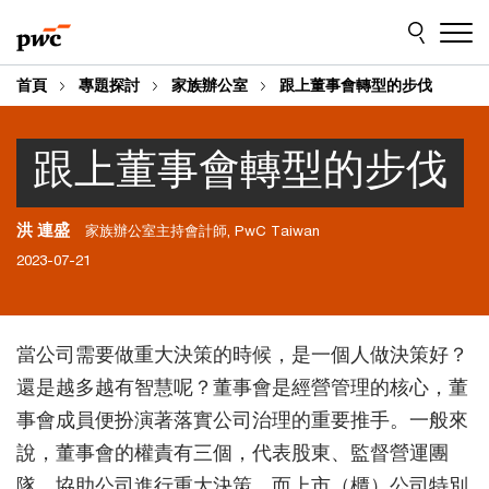
Skip
Skip
to
to
content
footer
首頁
專題探討
家族辦公室
跟上董事會轉型的步伐
跟上董事會轉型的步伐
洪 連盛
家族辦公室主持會計師, PwC Taiwan
2023-07-21
當公司需要做重大決策的時候，是一個人做決策好？
還是越多越有智慧呢？董事會是經營管理的核心，董
事會成員便扮演著落實公司治理的重要推手。一般來
說，董事會的權責有三個，代表股東、監督營運團
隊、協助公司進行重大決策，而上市（櫃）公司特別