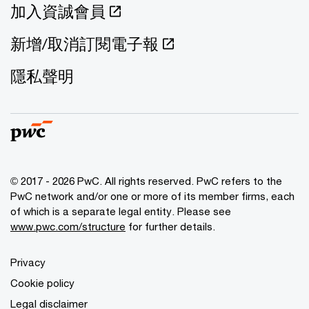
加入資誠會員
新增/取消訂閱電子報
隱私聲明
© 2017 - 2026 PwC. All rights reserved. PwC refers to the
PwC network and/or one or more of its member firms, each
of which is a separate legal entity. Please see
www.pwc.com/structure
for further details.
Privacy
Cookie policy
Legal disclaimer