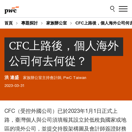
Skip
Skip
to
to
content
footer
首頁
專題探討
家族辦公室
CFC上路後，個人海外公司何
CFC上路後，個人海外
公司何去何從？
洪 連盛
家族辦公室主持會計師, PwC Taiwan
2023-03-31
CFC（受控外國公司）已於2023年1月1日正式上
路，臺灣個人與公司須填報其設立於低稅負國家或地
區的境外公司，並提交持股架構圖及會計師簽證財務