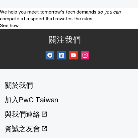
We help you meet tomorrow’s tech demands
so you can
compete at a speed that rewrites the rules
See how
關注我們
關於我們
加入PwC Taiwan
與我們連絡
資誠之友會