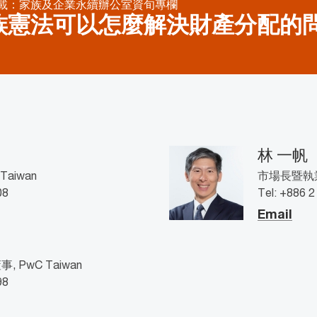
載：家族及企業永續辦公室資旬專欄
族憲法可以怎麼解決財產分配的
林 一帆
aiwan
市場長暨執業會
08
Tel: +886 
Email
PwC Taiwan
98