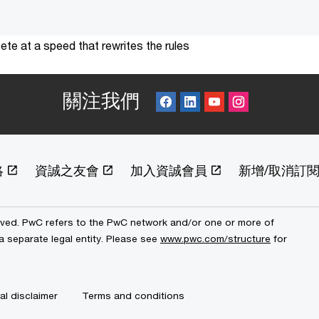
te at a speed that rewrites the rules
關注我們
絡
資誠之友會
加入資誠會員
新增/取消訂
erved. PwC refers to the PwC network and/or one or more of
a separate legal entity. Please see
www.pwc.com/structure
for
al disclaimer
Terms and conditions