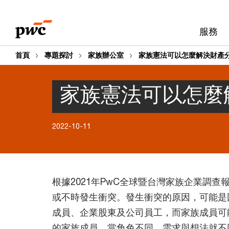
Skip
Skip
to
to
服務
content
footer
首頁
專題探討
家族辦公室
家族憲法可以怎麼解決財產
家族憲法可以怎麼
2022-10-11
根據2021年PwC全球暨台灣家族企業調查
或不時發生衝突。發生衝突的原因，可能是
成員、企業股東及公司員工，而家族成員可
的家族成員。當角色不同，需求與想法就不