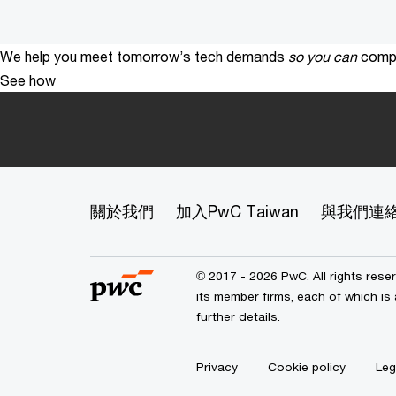
We help you meet tomorrow’s tech demands
so you can
compe
See how
關於我們
加入PwC Taiwan
與我們連
© 2017 - 2026 PwC. All rights res
its member firms, each of which is 
further details.
Privacy
Cookie policy
Leg