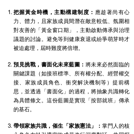
把握黃金時機，主動構建制度：
應趁著尚有心
力、體力，且家族成員間潛在敵意較低、氛圍相
對友善的「黃金窗口期」，主動啟動傳承與治理
議題的討論。避免等到健康衰退或紛爭萌芽時才
被迫處理，屆時難度將倍增。
預見挑戰，書面化未來藍圖：
將未來必然面臨的
關鍵課題（如接班標準、所有權分配、經營權交
接、家族成員角色、衝突解決機制等）提前構
思，並透過「書面化」的過程，將抽象共識轉化
為具體條文。這份藍圖是實現「按部就班」傳承
的基石。
帶領家族共識，催生「家族憲法」：
掌門人的核