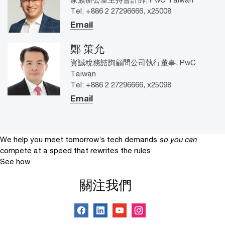
Tel: +886 2 27296666, x25008
Email
鄭 策允
資誠稅務諮詢顧問公司執行董事, PwC
Taiwan
Tel: +886 2 27296666, x25098
Email
We help you meet tomorrow’s tech demands
so you can
compete at a speed that rewrites the rules
See how
關注我們