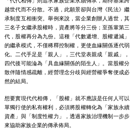
「代代相傳」則追求家族企業永續傳承，期待基業跨
越世代而不分散。不過，此願景卻與台灣《民法》繼
承制度互相衝突。舉例來說，當企業創辦人過世，其
三名子女繼承股權時，資產將等分三份；至孫輩第三
代，股權再分為九份。這種「代數遞增、股權遞減」
的繼承模式，不僅稀釋控制權，更使血緣關係逐代弱
化。二代手足是「親人」，三代堂表親成「親戚」，
四代後可能淪為「具血緣關係的陌生人」。當股權分
散伴隨情感疏離，經營理念分歧與經營權爭奪便成必
然的結局。
想要實現代代相傳，「股權」就不應該是任何人可以
單獨行使的私有權利，必須將股權轉化為「家族永續
資產」與「制度性權力」，透過家族治理機制一步步
來協助家族企業的傳承佈局。