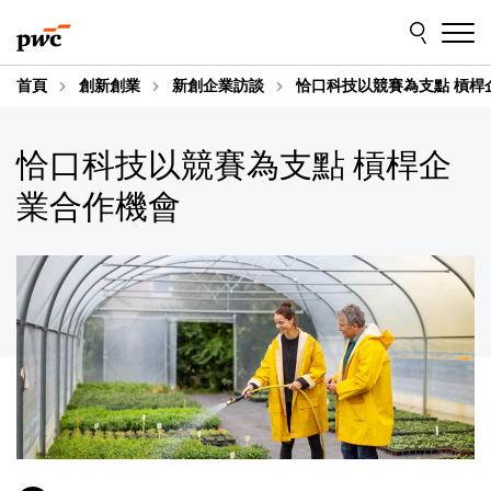
Skip
Skip
to
to
content
footer
首頁
創新創業
新創企業訪談
恰口科技以競賽為支點 槓桿
恰口科技以競賽為支點 槓桿企
業合作機會