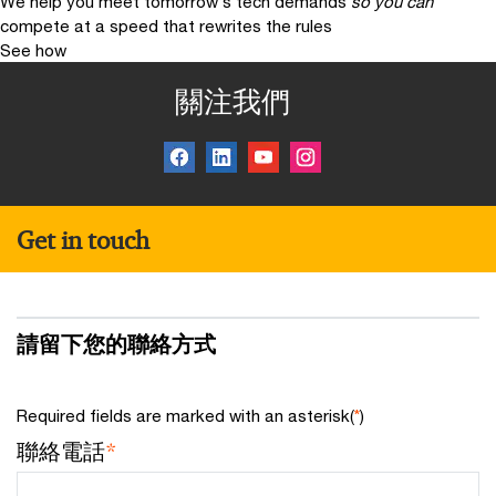
We help you meet tomorrow’s tech demands
so you can
compete at a speed that rewrites the rules
See how
關注我們
Get in touch
請留下您的聯絡方式
Required fields are marked with an asterisk(
*
)
聯絡電話
*