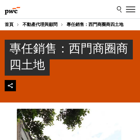
Skip
Skip
to
to
content
footer
首頁
不動產代理與顧問
專任銷售：西門商圈商四土地
專任銷售：西門商圈商
四土地