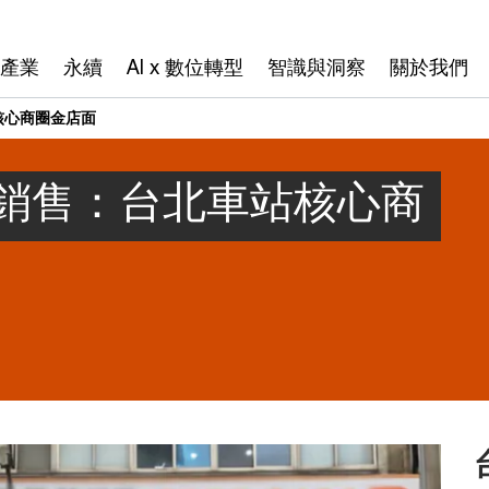
產業
永續
AI x 數位轉型
智識與洞察
關於我們
核心商圈金店面
銷售：台北車站核心商