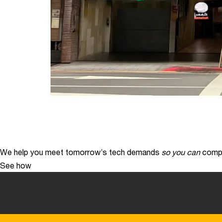
We help you meet tomorrow’s tech demands
so you can
compe
See how