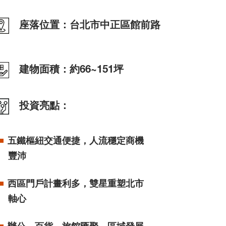
座落位置：台北市中正區館前路
建物面積：約66~151坪
投資亮點：
五鐵樞紐交通便捷，人流穩定商機
豐沛
西區門戶計畫利多，雙星重塑北市
軸心
辦公、百貨、旅館匯聚，區域發展