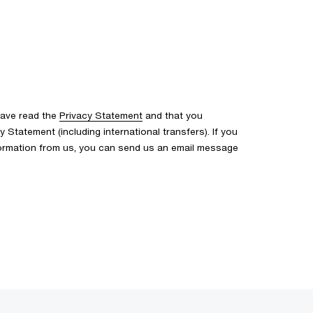
have read the
Privacy Statement
and that you
Statement (including international transfers). If you
formation from us, you can send us an email message