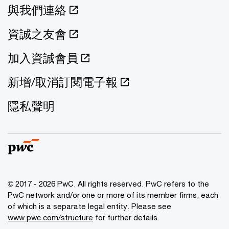
與我們連絡
資誠之友會
加入資誠會員
新增/取消訂閱電子報
隱私聲明
© 2017 - 2026 PwC. All rights reserved. PwC refers to the
PwC network and/or one or more of its member firms, each
of which is a separate legal entity. Please see
www.pwc.com/structure
for further details.