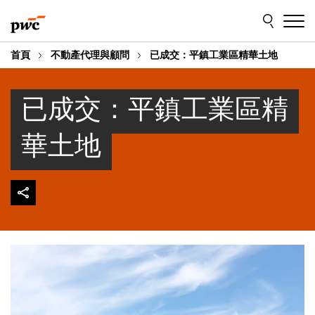
Skip
Skip
to
to
content
footer
首頁
不動產代理與顧問
已成交：平鎮工業區精華土地
已成交：平鎮工業區精
華土地