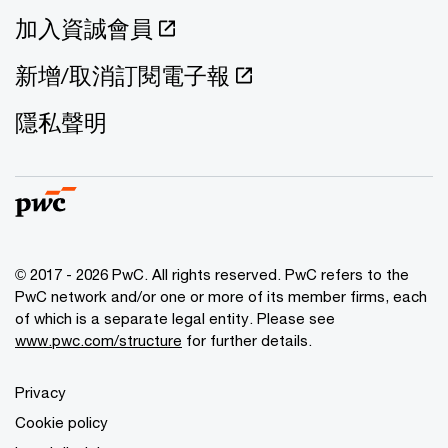
加入資誠會員
新增/取消訂閱電子報
隱私聲明
© 2017 - 2026 PwC. All rights reserved. PwC refers to the
PwC network and/or one or more of its member firms, each
of which is a separate legal entity. Please see
www.pwc.com/structure
for further details.
Privacy
Cookie policy