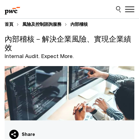
Skip
Skip
to
to
content
footer
首頁
風險及控制諮詢服務
內部稽核
內部稽核－解決企業風險、實現企業績
效
Internal Audit. Expect More.
Share