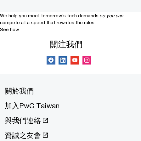
We help you meet tomorrow’s tech demands
so you can
compete at a speed that rewrites the rules
See how
關注我們
關於我們
加入PwC Taiwan
與我們連絡
資誠之友會