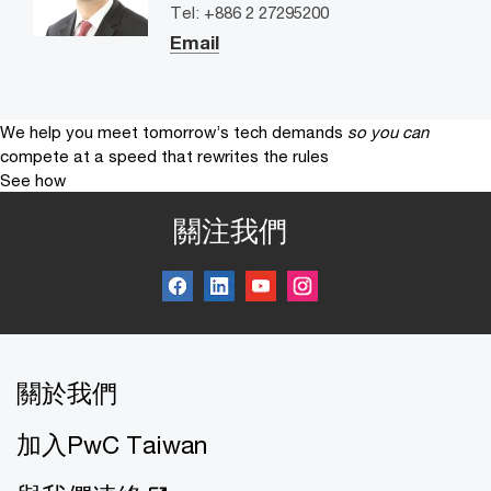
Tel: +886 2 27295200
Email
We help you meet tomorrow’s tech demands
so you can
compete at a speed that rewrites the rules
See how
關注我們
關於我們
加入PwC Taiwan