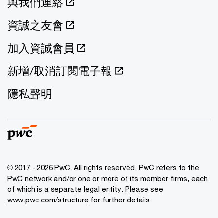
與我們連絡
資誠之友會
加入資誠會員
新增/取消訂閱電子報
隱私聲明
© 2017 - 2026 PwC. All rights reserved. PwC refers to the
PwC network and/or one or more of its member firms, each
of which is a separate legal entity. Please see
www.pwc.com/structure
for further details.