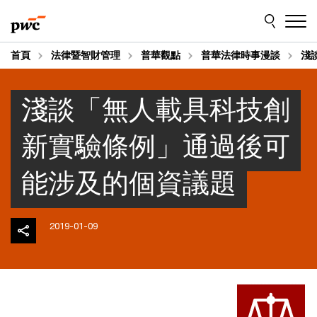
Skip
Skip
to
to
content
footer
首頁
法律暨智財管理
普華觀點
普華法律時事漫談
淺
淺談「無人載具科技創
新實驗條例」通過後可
能涉及的個資議題
2019-01-09