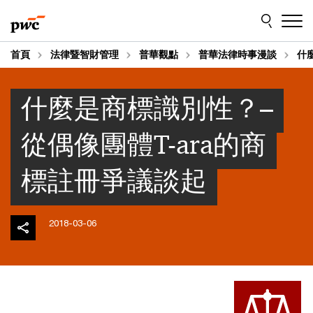
Skip
Skip
to
to
content
footer
首頁
法律暨智財管理
普華觀點
普華法律時事漫談
什
什麼是商標識別性？–
從偶像團體T-ara的商
標註冊爭議談起
2018-03-06