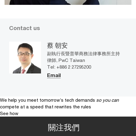
Contact us
蔡 朝安
副執行長暨普華商務法律事務所主持
律師, PwC Taiwan
Tel: +886 2 27295200
Email
We help you meet tomorrow’s tech demands
so you can
compete at a speed that rewrites the rules
See how
關注我們