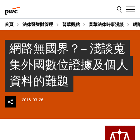
Skip
Skip
to
to
content
footer
首頁
法律暨智財管理
普華觀點
普華法律時事漫談
網
網路無國界？– 淺談蒐
集外國數位證據及個人
資料的難題
2018-03-26